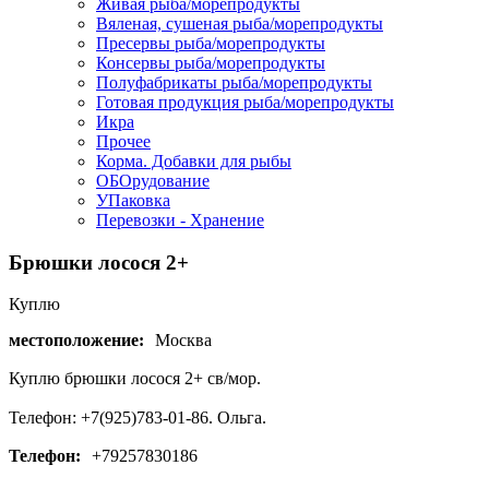
Живая рыба/морепродукты
Вяленая, сушеная рыба/морепродукты
Пресервы рыба/морепродукты
Консервы рыба/морепродукты
Полуфабрикаты рыба/морепродукты
Готовая продукция рыба/морепродукты
Икра
Прочее
Корма. Добавки для рыбы
ОБОрудование
УПаковка
Перевозки - Хранение
Брюшки лосося 2+
Куплю
местоположение:
Москва
Куплю брюшки лосося 2+ св/мор.
Телефон: +7(925)783-01-86. Ольга.
Телефон:
+79257830186