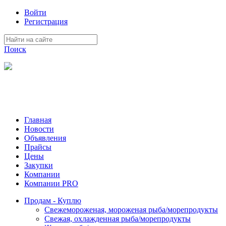
Войти
Регистрация
Поиск
На Портале ServerFish вы сможете найти покупателя или
поставщика, перевозчика, разместить объявление купить
оборудование, узнать новости
Главная
Новости
Объявления
Прайсы
Цены
Закупки
Компании
Компании PRO
Продам - Куплю
Свежемороженая, мороженая рыба/морепродукты
Свежая, охлажденная рыба/морепродукты