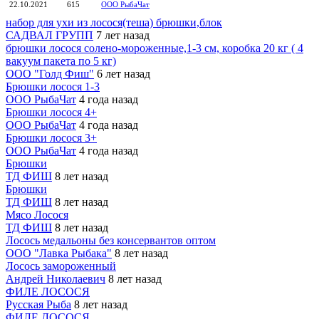
22.10.2021
615
ООО РыбаЧат
набор для ухи из лосося(теша) брюшки,блок
САДВАЛ ГРУПП
7 лет назад
брюшки лосося солено-мороженные,1-3 см, коробка 20 кг ( 4
вакуум пакета по 5 кг)
ООО "Голд Фиш"
6 лет назад
Брюшки лосося 1-3
ООО РыбаЧат
4 года назад
Брюшки лосося 4+
ООО РыбаЧат
4 года назад
Брюшки лосося 3+
ООО РыбаЧат
4 года назад
Брюшки
ТД ФИШ
8 лет назад
Брюшки
ТД ФИШ
8 лет назад
Мясо Лосося
ТД ФИШ
8 лет назад
Лосось медальоны без консервантов оптом
ООО "Лавка Рыбака"
8 лет назад
Лосось замороженный
Андрей Николаевич
8 лет назад
ФИЛЕ ЛОСОСЯ
Русская Рыба
8 лет назад
ФИЛЕ ЛОСОСЯ