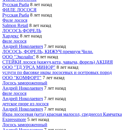
Русская Рыба
8 лет назад
ФИЛЕ ЛОСОСЯ
Русская Рыба
8 лет назад
Филе лосося
Salmon Retail
8 лет назад
ЛОСОСЬ ФОРЕЛЬ
Хардекс
8 лет назад
филе лосося
Андрей Николаевич
7 лет назад
ЛОСОСЬ, ФОРЕЛЬ, КИЖУЧ премиум Чили.
ООО "Эколайн"
8 лет назад
СТЕЙКИ лосося (кижуч,кета, чавыча, форель) АКЦИЯ
ООО "ТД УРСА МИНОР"
8 лет назад
услуги по фасовке икры лососевых и осетровых пород
ООО "КОМФОРТ"
7 лет назад
Лосось замороженный
Андрей Николаевич
7 лет назад
филе лосося
Андрей Николаевич
7 лет назад
детское пюре из лосося
Андрей Николаевич
7 лет назад
Икра лососевая (кета) красная малосол, среднесол Камчатка
Expressmore
5 лет назад
Лосось замороженный
Андрей Николаевич
7 лет назад