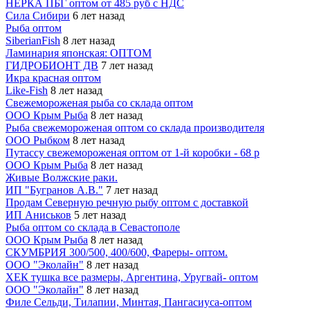
НЕРКА ПБГ оптом от 485 руб с НДС
Сила Сибири
6 лет назад
Рыба оптом
SiberianFish
8 лет назад
Ламинария японская: ОПТОМ
ГИДРОБИОНТ ДВ
7 лет назад
Икра красная оптом
Like-Fish
8 лет назад
Свежемороженая рыба со склада оптом
ООО Крым Рыба
8 лет назад
Рыба свежемороженая оптом со склада производителя
ООО Рыбком
8 лет назад
Путассу свежемороженая оптом от 1-й коробки - 68 р
ООО Крым Рыба
8 лет назад
Живые Волжские раки.
ИП "Бугранов А.В."
7 лет назад
Продам Северную речную рыбу оптом с доставкой
ИП Аниськов
5 лет назад
Рыба оптом со склада в Севастополе
ООО Крым Рыба
8 лет назад
СКУМБРИЯ 300/500, 400/600, Фареры- оптом.
ООО "Эколайн"
8 лет назад
ХЕК тушка все размеры, Аргентина, Уругвай- оптом
ООО "Эколайн"
8 лет назад
Филе Сельди, Тилапии, Минтая, Пангасиуса-оптом