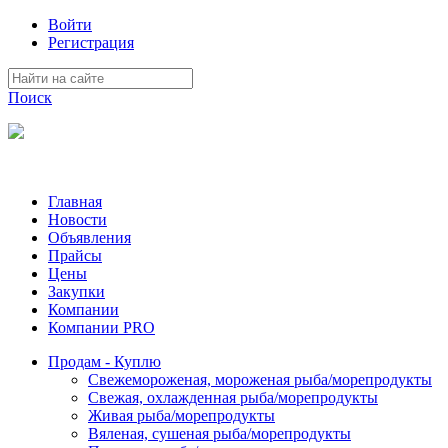
Войти
Регистрация
Поиск
На Портале ServerFish вы сможете найти покупателя или поста
Главная
Новости
Объявления
Прайсы
Цены
Закупки
Компании
Компании PRO
Продам - Куплю
Свежемороженая, мороженая рыба/морепродукты
Свежая, охлажденная рыба/морепродукты
Живая рыба/морепродукты
Вяленая, сушеная рыба/морепродукты