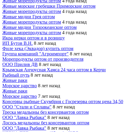
Живые морепродукты оптом
4 года назад
Живые морские гребешки Приморские оптом
Живые морепродукты оптом
4 года назад
Живые мидии Грея оптом
Живые морепродукты оптом
4 года назад
Живые мидии Тихоокеанские оптом
Живые морепродукты оптом
4 года назад
Икра нерки оптом и в розницу
ИП Бутов В.Н.
8 лет назад
Филе хека (Эквадор) купить оптом
Группа компаний "Агроимпорт"
8 лет назад
Морепродукты оптом от производителя
ООО Прилив ДВ
8 лет назад
Крымская Анчоусная Хамса 24 часа оптом в Керчи
Рыбный путь
8 лет назад
Живые раки
Морское царство
8 лет назад
Живые раки
Морское царство
7 лет назад
Консервы рыбные Скумбрия с Госрезерва оптом цена 34,50
ООО "Стали и Сплавы"
8 лет назад
Треска медальоны без консервантов оптом
ООО "Лавка Рыбака"
8 лет назад
Лосось медальоны без консервантов оптом
ООО "Лавка Рыбака"
8 лет назад