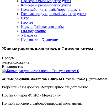
Пресервы рыба/морепродукты
Консервы рыба/морепродукты
Полуфабрикаты рыба/морепродукты
Готовая продукция рыба/морепродукты
Икра
Прочее
Корма. Добавки для рыбы
ОБОрудование
УПаковка
Перевозки - Хранение
Живые ракушки-моллюски Спизула оптом
Продам
местоположение:
Владивосток
Живые ракушки-моллюски Спизула Сахалинские (Дальневосточ
Разрешение на добычу. Ветеринарное свидетельство.
Поставки через ФГИС «Меркурий».
Прямой договор с рыбодобывающей компанией.