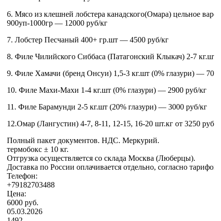
6. Мясо из клешней лобстера канадского(Омара) цельное вар
900уп-1000гр — 12000 руб/кг
7. Лобстер Песчаный 400+ гр.шт — 4500 руб/кг
8. Филе Чилийского Сиббаса (Патагонский Клыкач) 2-7 кг.шт (5
9. Филе Хамачи (бренд Онсуи) 1,5-3 кг.шт (0% глазури) — 7000
10. Филе Махи-Махи 1-4 кг.шт (0% глазури) — 2900 руб/кг
11. Филе Барамунди 2-5 кг.шт (20% глазури) — 3000 руб/кг
12.Омар (Лангустин) 4-7, 8-11, 12-15, 16-20 шт.кг от 3250 руб/к
Полный пакет документов. НДС. Меркурий.
термобокс ± 10 кг.
Отгрузка осуществляется со склада Москва (Люберцы).
Доставка по России оплачивается отдельно, согласно тарифов 
Телефон:
+79182703488
Цена:
6000 руб.
05.03.2026
1492