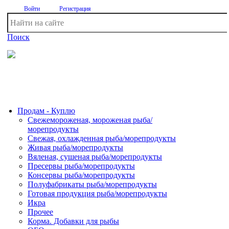
Войти
Регистрация
Поиск
На Портале ServerFish вы сможете найти покупателя или
поставщика, перевозчика, разместить объявление купить
оборудование, узнать новости
Продам - Куплю
Свежемороженая, мороженая рыба/
морепродукты
Свежая, охлажденная рыба/морепродукты
Живая рыба/морепродукты
Вяленая, сушеная рыба/морепродукты
Пресервы рыба/морепродукты
Консервы рыба/морепродукты
Полуфабрикаты рыба/морепродукты
Готовая продукция рыба/морепродукты
Икра
Прочее
Корма. Добавки для рыбы