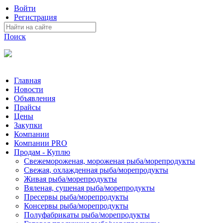
Войти
Регистрация
Поиск
На Портале ServerFish вы сможете найти покупателя или поста
Главная
Новости
Объявления
Прайсы
Цены
Закупки
Компании
Компании PRO
Продам - Куплю
Свежемороженая, мороженая рыба/морепродукты
Свежая, охлажденная рыба/морепродукты
Живая рыба/морепродукты
Вяленая, сушеная рыба/морепродукты
Пресервы рыба/морепродукты
Консервы рыба/морепродукты
Полуфабрикаты рыба/морепродукты