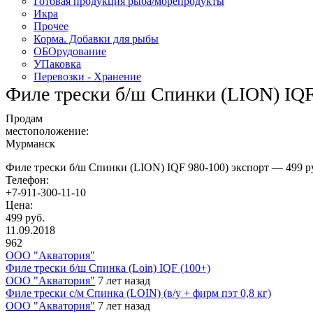
Готовая продукция рыба/морепродукты
Икра
Прочее
Корма. Добавки для рыбы
ОБОрудование
УПаковка
Перевозки - Хранение
Филе трески б/ш Спинки (LION) IQF 
Продам
местоположение:
Мурманск
Филе трески б/ш Спинки (LION) IQF 980-100) экспорт — 499 р
Телефон:
+7-911-300-11-10
Цена:
499 руб.
11.09.2018
962
ООО "Акватория"
Филе трески б/ш Спинка (Loin) IQF (100+)
ООО "Акватория"
7 лет назад
Филе трески с/м Спинка (LOIN) (в/у + фирм пэт 0,8 кг)
ООО "Акватория"
7 лет назад