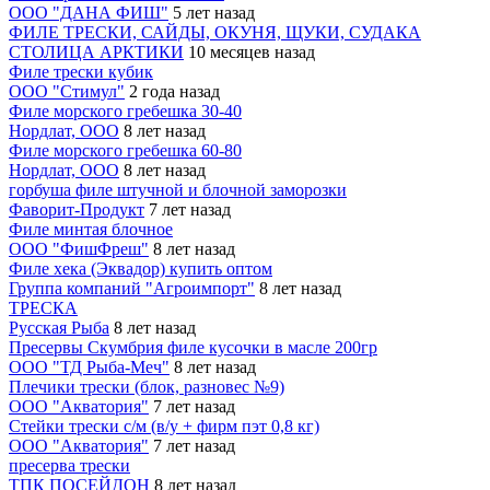
ООО "ДАНА ФИШ"
5 лет назад
ФИЛЕ ТРЕСКИ, САЙДЫ, ОКУНЯ, ЩУКИ, СУДАКА
СТОЛИЦА АРКТИКИ
10 месяцев назад
Филе трески кубик
ООО "Стимул"
2 года назад
Филе морского гребешка 30-40
Нордлат, ООО
8 лет назад
Филе морского гребешка 60-80
Нордлат, ООО
8 лет назад
горбуша филе штучной и блочной заморозки
Фаворит-Продукт
7 лет назад
Филе минтая блочное
ООО "ФишФреш"
8 лет назад
Филе хека (Эквадор) купить оптом
Группа компаний "Агроимпорт"
8 лет назад
ТРЕСКА
Русская Рыба
8 лет назад
Пресервы Скумбрия филе кусочки в масле 200гр
ООО "ТД Рыба-Меч"
8 лет назад
Плечики трески (блок, разновес №9)
ООО "Акватория"
7 лет назад
Стейки трески с/м (в/у + фирм пэт 0,8 кг)
ООО "Акватория"
7 лет назад
пресерва трески
ТПК ПОСЕЙДОН
8 лет назад