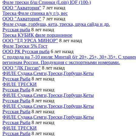
Филе трески б/ш Спинки (Loin) IQF (100-)
ООО "Акватория"
7 лет назад
Треска Филе спинка в/у г/з, вес
ООО "Акватория"
7 лет назад
Филе судак, горбуша, кета, треска, щука сайда и др.
Русская рыба
8 лет назад
Треска КУБИК филе порционное
ООО "ТД УРСА МИНОР"
8 лет назад
Филе Трески 5% Гост
ООО РК Русская рыба
6 лет назад
С подхода на 7-10 июля: Минтай б/г 20+, 25+, 30+,35+. С хране
регионам России. Продукция с экспортными номерами.
ООО "ДК Гиссар"
8 лет назад
ФИЛЕ Судака,Семги,Трески,Горбуши,Кеты
Русская Рыба
8 лет назад
ФИЛЕ ТРЕСКИ
Русская Рыба
8 лет назад
ФИЛЕ Судака,Семги,Трески,Горбуши,Кеты
Русская Рыба
8 лет назад
ФИЛЕ Судака,Семги,Трески,Горбуши,Кеты
Русская Рыба
8 лет назад
ФИЛЕ Судака,Семги,Трески,Горбуши,Кеты
Русская Рыба
8 лет назад
ФИЛЕ ТРЕСКИ
Русская Рыба
8 лет назад