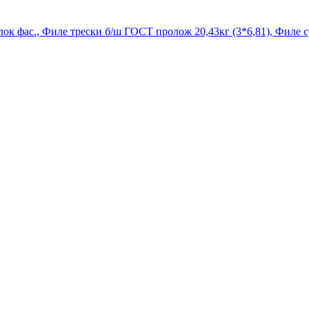
лок фас., Филе трески б/ш ГОСТ пролож 20,43кг (3*6,81), Филе 