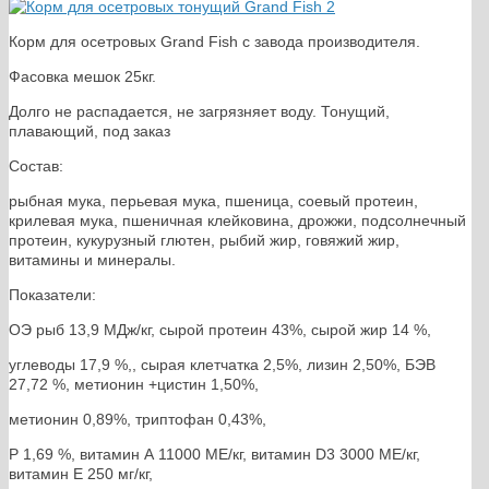
Корм для осетровых Grand Fish с завода производителя.
Фасовка мешок 25кг.
Долго не распадается, не загрязняет воду. Тонущий,
плавающий, под заказ
Состав:
рыбная мука, перьевая мука, пшеница, соевый протеин,
крилевая мука, пшеничная клейковина, дрожжи, подсолнечный
протеин, кукурузный глютен, рыбий жир, говяжий жир,
витамины и минералы.
Показатели:
ОЭ рыб 13,9 МДж/кг, сырой протеин 43%, сырой жир 14 %,
углеводы 17,9 %,, сырая клетчатка 2,5%, лизин 2,50%, БЭВ
27,72 %, метионин +цистин 1,50%,
метионин 0,89%, триптофан 0,43%,
Р 1,69 %, витамин А 11000 МЕ/кг, витамин D3 3000 МЕ/кг,
витамин Е 250 мг/кг,