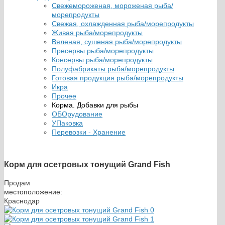
Свежемороженая, мороженая рыба/
морепродукты
Свежая, охлажденная рыба/морепродукты
Живая рыба/морепродукты
Вяленая, сушеная рыба/морепродукты
Пресервы рыба/морепродукты
Консервы рыба/морепродукты
Полуфабрикаты рыба/морепродукты
Готовая продукция рыба/морепродукты
Икра
Прочее
Корма. Добавки для рыбы
ОБОрудование
УПаковка
Перевозки - Хранение
Корм для осетровых тонущий Grand Fish
Продам
местоположение:
Краснодар