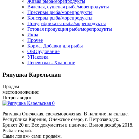
Живая рыба/морепродукты
Вяленая, сушеная рыба/морепродукты
Пресервы рыба/морепродукты
Консервы рыба/морепродукты
Полуфабрикаты рыба/морепродукты
Готовая продукция рыба/морепродукты
Икра
Прочее
Корма. Добавки для рыбы
ОБОрудование
УПаковка
Перевозки - Хранение
Ряпушка Карельская
Продам
местоположение:
Петрозаводск
Ряпушка Онежская, свежемороженая. В наличие на складе.
Республика Карелия, Онежское озеро, г. Петрозаводск.
Брикет 20 кг. Все документы в наличие. Вылов декабрь 2018.
Рыба с икрой.
Сами ловим- сами продаём.