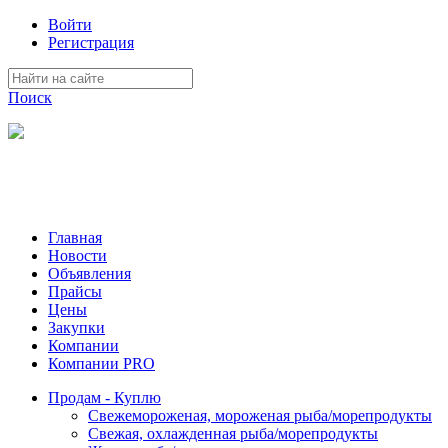
Войти
Регистрация
Поиск
На Портале ServerFish вы сможете найти покупателя или
поставщика, перевозчика, разместить объявление купить
оборудование, узнать новости
Главная
Новости
Объявления
Прайсы
Цены
Закупки
Компании
Компании PRO
Продам - Куплю
Свежемороженая, мороженая рыба/морепродукты
Свежая, охлажденная рыба/морепродукты