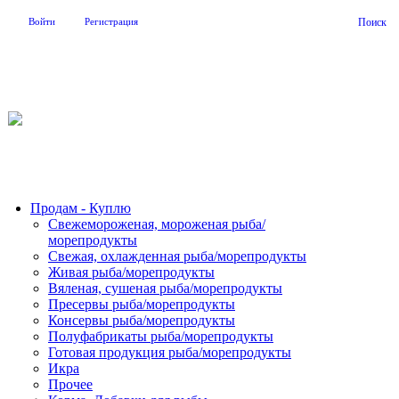
Войти
Регистрация
Поиск
На Портале ServerFish вы сможете найти покупателя или
поставщика, перевозчика, разместить объявление купить
оборудование, узнать новости
Продам - Куплю
Свежемороженая, мороженая рыба/
морепродукты
Свежая, охлажденная рыба/морепродукты
Живая рыба/морепродукты
Вяленая, сушеная рыба/морепродукты
Пресервы рыба/морепродукты
Консервы рыба/морепродукты
Полуфабрикаты рыба/морепродукты
Готовая продукция рыба/морепродукты
Икра
Прочее