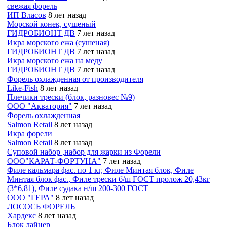
свежая форель
ИП Власов
8 лет назад
Морской конек, сушеный
ГИДРОБИОНТ ДВ
7 лет назад
Икра морского ежа (сушеная)
ГИДРОБИОНТ ДВ
7 лет назад
Икра морского ежа на меду
ГИДРОБИОНТ ДВ
7 лет назад
Форель охлажденная от производителя
Like-Fish
8 лет назад
Плечики трески (блок, разновес №9)
ООО "Акватория"
7 лет назад
Форель охлажденная
Salmon Retail
8 лет назад
Икра форели
Salmon Retail
8 лет назад
Суповой набор ,набор для жарки из Форели
ООО"КАРАТ-ФОРТУНА"
7 лет назад
Филе кальмара фас. по 1 кг, Филе Минтая блок, Филе
Минтая блок фас., Филе трески б/ш ГОСТ пролож 20,43кг
(3*6,81), Филе судака н/ш 200-300 ГОСТ
ООО "ГЕРА"
8 лет назад
ЛОСОСЬ ФОРЕЛЬ
Хардекс
8 лет назад
Блок лайнер