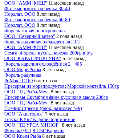
ООО "АММ ФИШ"
11 месяцев назад
Филе морского гребешка 30-40
Нордлат, ООО
8 лет назад
Филе морского гребешка 60-80
Нордлат, ООО
8 лет назад
Форель живая непотрошеная
ООО "Северный ветер"
2 года назад
Форель радужная охлажденная ПСГ
ООО "АММ ФИШ"
11 месяцев назад
Семга ,Форель, кусок, нарезка 200гр в в\у.
ООО"КАРАТ-ФОРТУНА"
6 лет назад
Форель карелия охлождённая 2+ 485
ООО Море Рыбы
8 лет назад
Форель радужная
РоМакс ООО
6 лет назад
Пресервы из морепродуктов: Морской коктейль 150гр
ООО "ТД Рыба-Меч"
8 лет назад
Пресервы Скумбрия филе кусочки в масле 200гр
ООО "ТД Рыба-Меч"
8 лет назад
Плечики трески (блок, разновес №9)
ООО "Акватория"
7 лет назад
Треска КУБИК филе порционное
ООО "ТД УРСА МИНОР"
8 лет назад
Форель 0,9-1,8 ПБГ Карелия
ООО Крым Рыба
8 лет назад