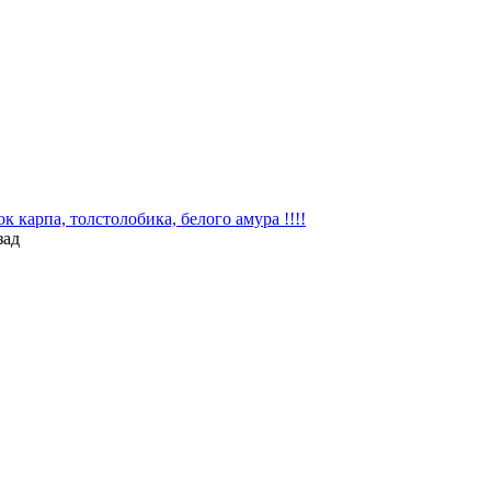
 карпа, толстолобика, белого амура !!!!
зад