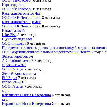
ООО "Некрасово"
8 лет назад
Карп годовик
ООО "Некрасово"
8 лет назад
Карп живой от 2 до 4кг
ООО СХК Дельта плюс
8 лет назад
Карп живой от 2 до 4кг
ООО СХК Дельта плюс
8 лет назад
Карась живой
Like-Fish
8 лет назад
Щука,судак,карась
ООО ФишАрт
8 лет назад
Продаем и заключаем договора на поставку 3-х дневных личинок
ООО Икрянинский зональный рыбопитомник Дельта
2 года на
Живой карп оптом
АО Рыбопитомник
7 лет назад
карась см 450+
ООО Гарпун
7 лет назад
Живой карась оптом
FishSuper
7 лет назад
карась см 450+
ООО Гарпун
7 лет назад
карп
Карлинская Инна Валерьевна
6 лет назад
карп
Карлинская Инна Валерьевна
6 лет назад