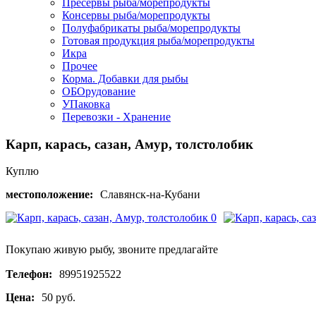
Пресервы рыба/морепродукты
Консервы рыба/морепродукты
Полуфабрикаты рыба/морепродукты
Готовая продукция рыба/морепродукты
Икра
Прочее
Корма. Добавки для рыбы
ОБОрудование
УПаковка
Перевозки - Хранение
Карп, карась, сазан, Амур, толстолобик
Куплю
местоположение:
Славянск-на-Кубани
Покупаю живую рыбу, звоните предлагайте
Телефон:
89951925522
Цена:
50 руб.