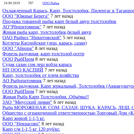
24.09.2019
787
ООО Рыбка
Охлажденный Карась, Карп, Толстолобик, Пиленгас в Таганро
ООО "Южные Берега"
7 лет назад
Продажа товарной рыбы карп белый амур толстолобик
АО"Рбопитомник"
7 лет назад
Живая рыба карп, толстолобик,белый амур
ОАО Рыбхоз "Никитовский"
5 лет назад
Котлеты Каспийские (лещ, карась, сазан)
ООО "Абиора"
8 лет назад
Форель радужная ,карп,толстолоб,осетр
ООО РыбПром
8 лет назад
Судак сазан сом лещ вобла карась
НП ООО КАСПИЙ
7 лет назад
Карп, толстолобик от плем.хозяйства
АО Рыбопитомник
7 лет назад
Форель радужная, Карп зеркальный, Толстолобик (Аквакультур
ООО РыбПром
7 лет назад
Живая Рыба Карп,Толстолобик .Объёмы!!
ЗАО "Миусский лиман"
6 лет назад
Рыба МОРОЖЕНАЯ: СОМ, САЗАН, ЩУКА, КАРАСЬ, ЛЕЩ,
Общество с ограниченной ответственностью Торговый Дом «К
Карп живой 1-1,5 кг.
ООО "Некрасово"
8 лет назад
Карп с/м 1-1,5 кг 120 руб/кг.