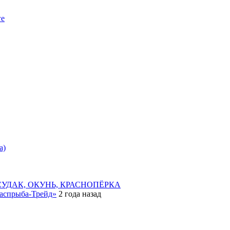
ге
а)
 СУДАК, ОКУНЬ, КРАСНОПЁРКА
аспрыба-Трейд»
2 года назад