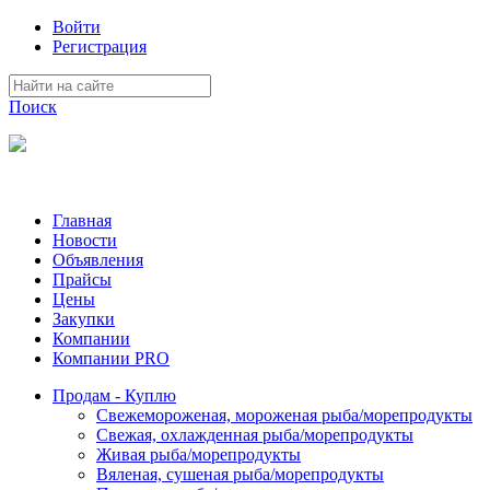
Войти
Регистрация
Поиск
На Портале ServerFish вы сможете найти покупателя или поста
Главная
Новости
Объявления
Прайсы
Цены
Закупки
Компании
Компании PRO
Продам - Куплю
Свежемороженая, мороженая рыба/морепродукты
Свежая, охлажденная рыба/морепродукты
Живая рыба/морепродукты
Вяленая, сушеная рыба/морепродукты