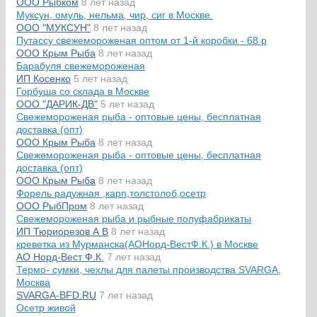
ООО Рыбком
8 лет назад
Муксун, омуль, нельма, чир, сиг в Москве.
ООО "МУКСУН"
8 лет назад
Путассу свежемороженая оптом от 1-й коробки - 68 р
ООО Крым Рыба
8 лет назад
Барабуля свежемороженая
ИП Косенко
5 лет назад
Горбуша со склада в Москве
ООО "ДАРИК-ДВ"
5 лет назад
Свежемороженая рыба - оптовые цены, бесплатная
доставка (опт)
ООО Крым Рыба
8 лет назад
Свежемороженая рыба - оптовые цены, бесплатная
доставка (опт)
ООО Крым Рыба
8 лет назад
Форель радужная ,карп,толстолоб,осетр
ООО РыбПром
8 лет назад
Свежемороженая рыба и рыбные полуфабрикаты
ИП Тюриорезов А В
8 лет назад
креветка из Мурманска(АОНорд-ВестФ.К.) в Москве
АО Норд-Вест Ф.К.
7 лет назад
Термо- сумки, чехлы для палеты производства SVARGA,
Москва
SVARGA-BFD.RU
7 лет назад
Осетр живой