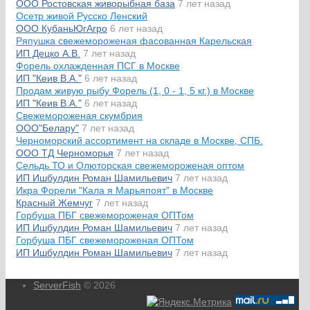
ООО Ростовская живорыбная база
7 лет назад
Осетр живой Русско Ленский
ООО КубаньЮгАгро
6 лет назад
Ряпушка свежемороженая фасованная Карельская
ИП Децко А.В.
7 лет назад
Форель охлажденная ПСГ в Москве
ИП "Кеив В.А."
6 лет назад
Продам живую рыбу Форель (1, 0 - 1, 5 кг.) в Москве
ИП "Кеив В.А."
6 лет назад
Свежемороженая скумбрия
ООО"Белару"
7 лет назад
Черноморский ассортимент на складе в Москве, СПБ.
ООО ТД Черноморья
7 лет назад
Сельдь ТО и Олюторская свежемороженая оптом
ИП Ишбулдин Роман Шамильевич
7 лет назад
Икра Форели "Кала я Марьяпоят" в Москве
Красный Жемчуг
7 лет назад
Горбуша ПБГ свежемороженая ОПТом
ИП Ишбулдин Роман Шамильевич
7 лет назад
Горбуша ПБГ свежемороженая ОПТом
ИП Ишбулдин Роман Шамильевич
7 лет назад
ServerFish
© 2026