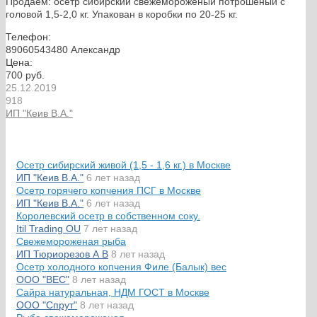
Продаём: осётр сибирский свежемороженый потрошеный с
головой 1,5-2,0 кг. Упакован в коробки по 20-25 кг.
Телефон:
89060543480 Александр
Цена:
700 руб.
25.12.2019
918
ИП "Кеив В.А."
Осетр сибирский живой (1,5 - 1,6 кг.) в Москве
ИП "Кеив В.А."
6 лет назад
Осетр горячего копчения ПСГ в Москве
ИП "Кеив В.А."
6 лет назад
Королевский осетр в собственном соку.
Itil Trading OU
7 лет назад
Свежемороженая рыба
ИП Тюриорезов А В
8 лет назад
Осетр холодного копчения Филе (Балык) вес
ООО "ВЕС"
8 лет назад
Сайра натуральная, НДМ ГОСТ в Москве
ООО "Спрут"
8 лет назад