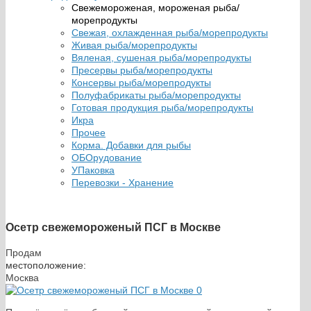
Свежемороженая, мороженая рыба/
морепродукты
Свежая, охлажденная рыба/морепродукты
Живая рыба/морепродукты
Вяленая, сушеная рыба/морепродукты
Пресервы рыба/морепродукты
Консервы рыба/морепродукты
Полуфабрикаты рыба/морепродукты
Готовая продукция рыба/морепродукты
Икра
Прочее
Корма. Добавки для рыбы
ОБОрудование
УПаковка
Перевозки - Хранение
Осетр свежемороженый ПСГ в Москве
Продам
местоположение:
Москва