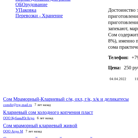
ОБОрудование
УПаковка
Достоинство 
Перевозки - Хранение
приготовлени
приготовлени
запекают, мар
Сом содержит 
8%), именно п
сома практиче
Телефон:
+7
Цена:
250 ру
04.04.2022
1
Сом Мраморный-Клариевый с/м, охл, г/к, х/к и деликатесы
comdir@rrg-mail.ru
7 лет назад
Клариевый сом холодного копчения пласт
ООО КубаньЮгАгро
6 лет назад
Сом мраморный клариевый живой
ООО Агро М
7 лет назад