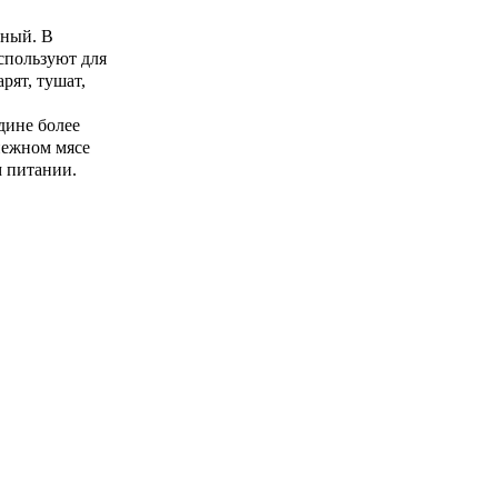
дный. В
спользуют для
рят, тушат,
дине более
нежном мясе
м питании.