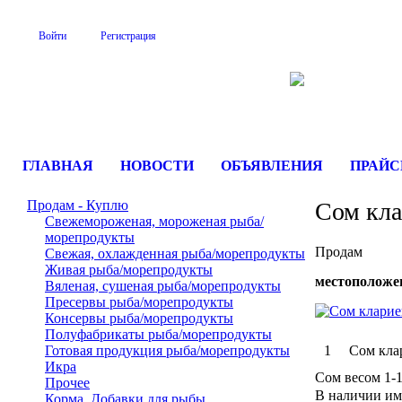
Войти
Регистрация
На Портале Serve
ГЛАВНАЯ
НОВОСТИ
ОБЪЯВЛЕНИЯ
ПРАЙ
Продам - Куплю
Сом кла
Свежемороженая, мороженая рыба/
морепродукты
Продам
Свежая, охлажденная рыба/морепродукты
Живая рыба/морепродукты
местоположе
Вяленая, сушеная рыба/морепродукты
Пресервы рыба/морепродукты
Консервы рыба/морепродукты
Полуфабрикаты рыба/морепродукты
Готовая продукция рыба/морепродукты
1
Сом кла
Икра
Сом весом 1-1
Прочее
В наличии им
Корма. Добавки для рыбы