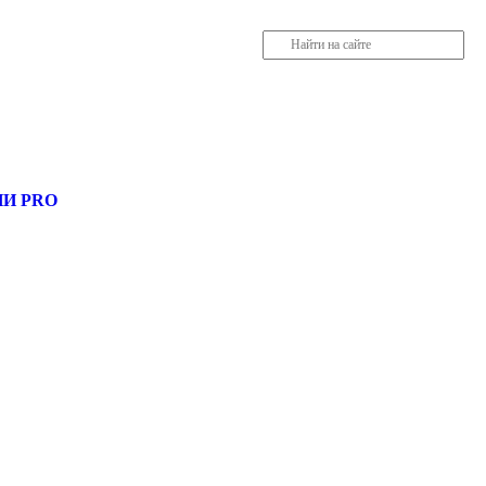
, разместить объявление купить оборудование, узнать новости
И PRO