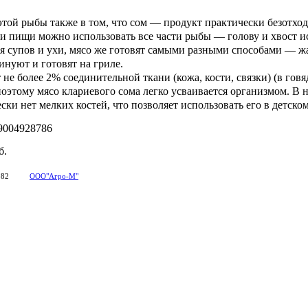
этой рыбы также в том, что сом — продукт практически безотхо
и пищи можно использовать все части рыбы — голову и хвост и
я супов и ухи, мясо же готовят самыми разными способами — жа
инуют и готовят на гриле.
не более 2% соединительной ткани (кожа, кости, связки) (в говя
оэтому мясо клариевого сома легко усваивается организмом. В 
ски нет мелких костей, что позволяет использовать его в детско
9004928786
б.
182
ООО"Агро-М"