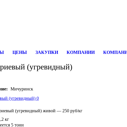
rFish вы сможете найти покупателя или поставщика, перевозчика
СЫ
ЦЕНЫ
ЗАКУПКИ
КОМПАНИИ
КОМПАНИ
риевый (угревидный)
ние:
Мичуринск
риевый (угревидный) живой — 250 руб/кг
,2 кг
еется 5 тонн