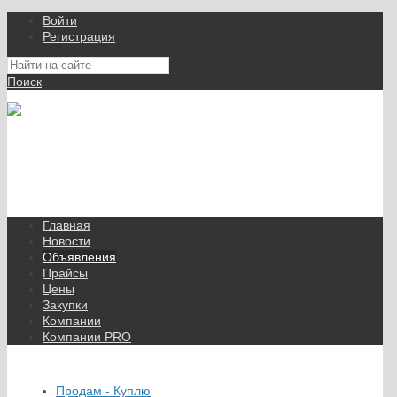
Войти
Регистрация
Поиск
На Портале ServerFish вы сможете найти покупателя или
поставщика, перевозчика, разместить объявление купить
оборудование, узнать новости
Главная
Новости
Объявления
Прайсы
Цены
Закупки
Компании
Компании PRO
Продам - Куплю