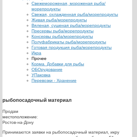
Свежемороженая, мороженая рыба/
морепродукты
Свежая, охлажденная рыба/морепродукты
Живая рыба/морепродукты
Вяленая, сушеная рыба/морепродукты
Пресервы рыба/морепродукты
Консервы рыба/морепродукты
Полуфабрикаты рыба/морепродукты
Готовая продукция рыба/морепродукты
Икра
Прочее
Корма. Добавки для рыбы
ОБОрудование
УПаковка
Перевозки - Хранение
рыбопосадочный материал
Продам
местоположение:
Ростов-на-Дону
Принимаются заявки на рыбопосадочный материал, икру