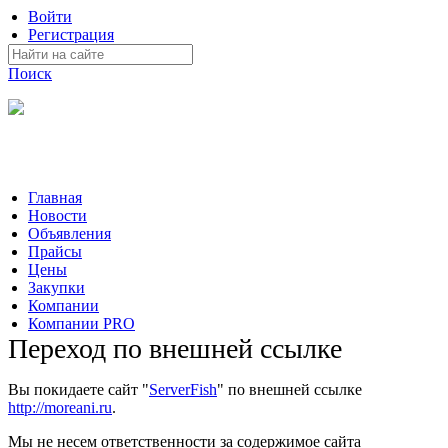
Войти
Регистрация
Поиск
На Портале ServerFish вы сможете найти покупателя или
поставщика, перевозчика, разместить объявление купить
оборудование, узнать новости
Главная
Новости
Объявления
Прайсы
Цены
Закупки
Компании
Компании PRO
Переход по внешней ссылке
Вы покидаете сайт "
ServerFish
" по внешней ссылке
http://moreani.ru
.
Мы не несем ответственности за содержимое сайта