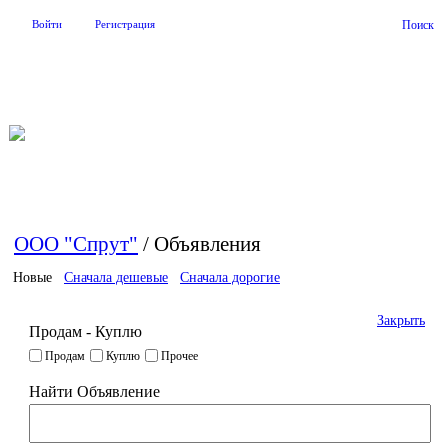
Войти
Регистрация
Поиск
На Портале ServerFish вы сможете найти покупателя или
поставщика, перевозчика, разместить объявление купить
оборудование, узнать новости
ООО "Спрут"
/
Объявления
S
Новые
Сначала дешевые
Сначала дорогие
S
Закрыть
Продам - Куплю
Продам
Куплю
Прочее
Найти Объявление