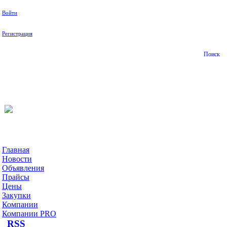
Войти
Регистрация
Поиск
На Портале ServerFish вы сможете найти покупателя или
поставщика, перевозчика, разместить объявление купить
оборудование, узнать новости
Главная
Новости
Объявления
Прайсы
Цены
Закупки
Компании
Компании PRO
RSS