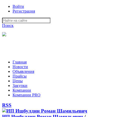
Войти
Регистрация
Поиск
На Портале ServerFish вы сможете найти покупателя или
поставщика, перевозчика, разместить объявление купить
оборудование, узнать новости
Главная
Новости
Объявления
Прайсы
Цены
Закупки
Компании
Компании PRO
RSS
ИП Ишбулдин Роман Шамильевич
/