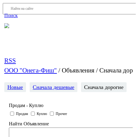
Войти
Регистрация
Поиск
На Портале ServerFish вы сможете найти покупателя или
поставщика, перевозчика, разместить объявление купить
оборудование, узнать новости
RSS
ООО "Онега-Фиш"
/
Объявления / Сначала доро
Новые
Сначала дешевые
Сначала дорогие
Продам - Куплю
Продам
Куплю
Прочее
Найти Объявление