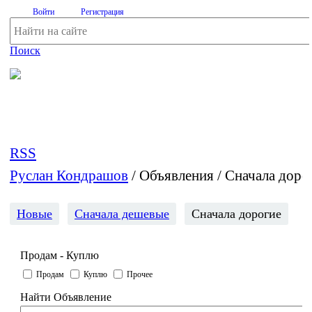
Войти
Регистрация
Поиск
На Портале ServerFish вы сможете найти покупателя или
поставщика, перевозчика, разместить объявление купить
оборудование, узнать новости
RSS
Руслан Кондрашов
/
Объявления / Сначала доро
Новые
Сначала дешевые
Сначала дорогие
Продам - Куплю
Продам
Куплю
Прочее
Найти Объявление