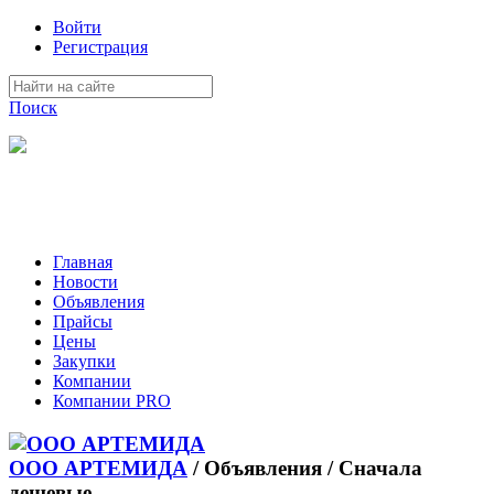
Войти
Регистрация
Поиск
На Портале ServerFish вы сможете найти покупателя или
поставщика, перевозчика, разместить объявление купить
оборудование, узнать новости
Главная
Новости
Объявления
Прайсы
Цены
Закупки
Компании
Компании PRO
R
ООО АРТЕМИДА
/
Объявления / Сначала
дешевые