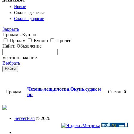
Новые
Сначала дешевые
Сначала дорогие
Закрыть
Продам - Куплю
Продам
Куплю
Прочее
Найти Объявление
местоположение
Выбрать
Чехонь,лещ,плотва,Окунь,судак и
Продам
Светлый
пр
ServerFish
© 2026