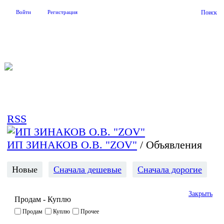
Войти
Регистрация
Поиск
На Портале ServerFish вы сможете найти покупателя или
поставщика, перевозчика, разместить объявление купить
оборудование, узнать новости
RSS
ИП ЗИНАКОВ О.В. "ZOV"
/
Объявления
Новые
Сначала дешевые
Сначала дорогие
Закрыть
Продам - Куплю
Продам
Куплю
Прочее