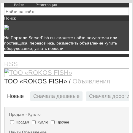
Войти
Регистрация
Поиск
На Портале ServerFish вы сможете найти покупателя или
поставщика, перевозчика, разместить объявление купить
оборудование, узнать новости
RSS
ТОО «ROKOS FISH»
/
Объявления
Новые
Сначала дешевые
Сначала дорогие
Продам - Куплю
Продам
Куплю
Прочее
Найти Объявление