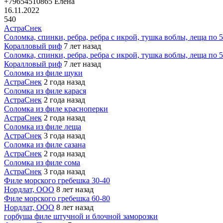
+79654510865 Елена
16.11.2022
540
АстраСнек
Соломка, спинки, ребра, ребра с икрой, тушка воблы, леща по 50
Коралловый риф
7 лет назад
Соломка, спинки, ребра, ребра с икрой, тушка воблы, леща по 50
Коралловый риф
7 лет назад
Соломка из филе щуки
АстраСнек
2 года назад
Соломка из филе карася
АстраСнек
2 года назад
Соломка из филе красноперки
АстраСнек
2 года назад
Соломка из филе леща
АстраСнек
3 года назад
Соломка из филе сазана
АстраСнек
2 года назад
Соломка из филе сома
АстраСнек
3 года назад
Филе морского гребешка 30-40
Нордлат, ООО
8 лет назад
Филе морского гребешка 60-80
Нордлат, ООО
8 лет назад
горбуша филе штучной и блочной заморозки