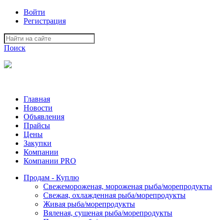
Войти
Регистрация
Поиск
На Портале ServerFish вы сможете найти покупателя или поста
Главная
Новости
Объявления
Прайсы
Цены
Закупки
Компании
Компании PRO
Продам - Куплю
Свежемороженая, мороженая рыба/морепродукты
Свежая, охлажденная рыба/морепродукты
Живая рыба/морепродукты
Вяленая, сушеная рыба/морепродукты