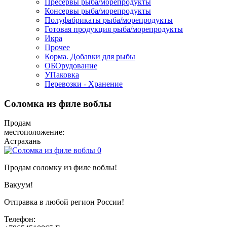
Пресервы рыба/морепродукты
Консервы рыба/морепродукты
Полуфабрикаты рыба/морепродукты
Готовая продукция рыба/морепродукты
Икра
Прочее
Корма. Добавки для рыбы
ОБОрудование
УПаковка
Перевозки - Хранение
Соломка из филе воблы
Продам
местоположение:
Астрахань
Продам соломку из филе воблы!
Вакуум!
Отправка в любой регион России!
Телефон: