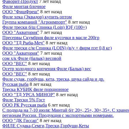
Фаворит-Продукт
7 лет назад
Филе минтая блочное
ООО "ФишФреш"
8 лет назад
Филе хека (Эквадор) купить оптом
Группа компаний "Агроимпорт"
8 лет назад
Филе трески б/ш Спинка (Loin) IQF (100+)
ООО "Акватория"
7 лет назад
Пресервы Скумбрия филе кусочки в масле 200гр
ООО "ТД Рыба-Меч"
8 лет назад
Филе трески с/м Спинка (LOIN) (в/у + фирм пэт 0,8 кг)
ООО "Акватория"
7 лет назад
сом х/к Филе (балык) весовой
ООО "ВЕС"
8 лет назад
Осетр холодного копчения Филе (Балык) вес
ООО "ВЕС"
8 лет назад
Филе судак, горбуша, кета, треска, щука сайда и др.
Русская рыба
8 лет назад
Треска КУБИК филе порционное
ООО "ТД УРСА МИНОР"
8 лет назад
Филе Трески 5% Гост
ООО РК Русская рыба
6 лет назад
С подхода на 7-10 июля: Минтай б/г 20+, 25+, 30+,35+. С хране
регионам России. Продукция с экспортными номерами.
ООО "ДК Гиссар"
8 лет назад
ФИЛЕ Судака,Семги,Трески,Горбуши,Кеты