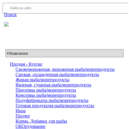
Войти
Регистрация
Поиск
На Портале ServerFish вы сможете найти покупателя или
поставщика, перевозчика, разместить объявление купить
оборудование, узнать новости
Продам - Куплю
Свежемороженая, мороженая рыба/морепродукты
Свежая, охлажденная рыба/морепродукты
Живая рыба/морепродукты
Вяленая, сушеная рыба/морепродукты
Пресервы рыба/морепродукты
Консервы рыба/морепродукты
Полуфабрикаты рыба/морепродукты
Готовая продукция рыба/морепродукты
Икра
Прочее
Корма. Добавки для рыбы
ОБОрудование