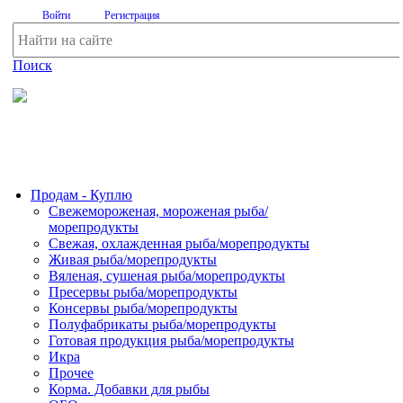
Войти
Регистрация
Поиск
На Портале ServerFish вы сможете найти покупателя или
поставщика, перевозчика, разместить объявление купить
оборудование, узнать новости
Продам - Куплю
Свежемороженая, мороженая рыба/
морепродукты
Свежая, охлажденная рыба/морепродукты
Живая рыба/морепродукты
Вяленая, сушеная рыба/морепродукты
Пресервы рыба/морепродукты
Консервы рыба/морепродукты
Полуфабрикаты рыба/морепродукты
Готовая продукция рыба/морепродукты
Икра
Прочее
Корма. Добавки для рыбы