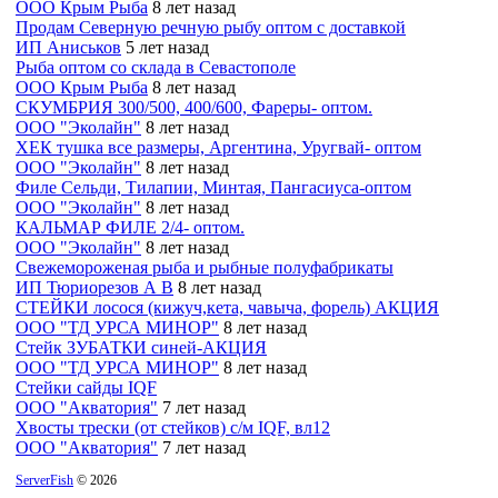
ООО Крым Рыба
8 лет назад
Продам Северную речную рыбу оптом с доставкой
ИП Аниськов
5 лет назад
Рыба оптом со склада в Севастополе
ООО Крым Рыба
8 лет назад
СКУМБРИЯ 300/500, 400/600, Фареры- оптом.
ООО "Эколайн"
8 лет назад
ХЕК тушка все размеры, Аргентина, Уругвай- оптом
ООО "Эколайн"
8 лет назад
Филе Сельди, Тилапии, Минтая, Пангасиуса-оптом
ООО "Эколайн"
8 лет назад
КАЛЬМАР ФИЛЕ 2/4- оптом.
ООО "Эколайн"
8 лет назад
Свежемороженая рыба и рыбные полуфабрикаты
ИП Тюриорезов А В
8 лет назад
СТЕЙКИ лосося (кижуч,кета, чавыча, форель) АКЦИЯ
ООО "ТД УРСА МИНОР"
8 лет назад
Стейк ЗУБАТКИ синей-АКЦИЯ
ООО "ТД УРСА МИНОР"
8 лет назад
Стейки сайды IQF
ООО "Акватория"
7 лет назад
Хвосты трески (от стейков) с/м IQF, вл12
ООО "Акватория"
7 лет назад
ServerFish
© 2026