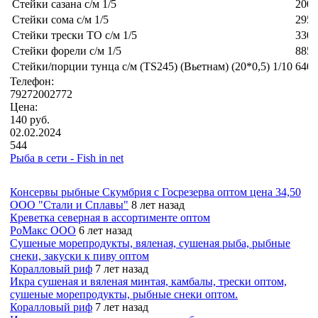
Стейки сазана с/м 1/5
200
Стейки сома с/м 1/5
295
Стейки трески ТО с/м 1/5
330
Стейки форели с/м 1/5
885
Стейки/порции тунца с/м (TS245) (Вьетнам) (20*0,5) 1/10
640
Телефон:
79272002772
Цена:
140 руб.
02.02.2024
544
Рыба в сети - Fish in net
Консервы рыбные Скумбрия с Госрезерва оптом цена 34,50
ООО "Стали и Сплавы"
8 лет назад
Креветка северная в ассортименте оптом
РоМакс ООО
6 лет назад
Сушеные морепродукты, вяленая, сушеная рыба, рыбные
снеки, закуски к пиву оптом
Коралловый риф
7 лет назад
Икра сушеная и вяленая минтая, камбалы, трески оптом,
сушеные морепродукты, рыбные снеки оптом.
Коралловый риф
7 лет назад