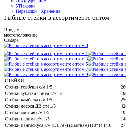
ОБОрудование
УПаковка
Перевозки - Хранение
Рыбные стейки в ассортименте оптом
Продам
местоположение:
Самара
СТЕЙКИ
Стейки горбуши с/м 1/5
280
Стейки зубатки синей с/м 1/5
190
Стейки камбалы с/м 1/5
250
Стейки лосося ДВ с/м 1/5
420
Стейки минтая с/м 1/5
195
Стейки налима с/м 1/5
140
Стейки пангасиуса с/м (DL797) (Вьетнам) (10*1) 1/10
275