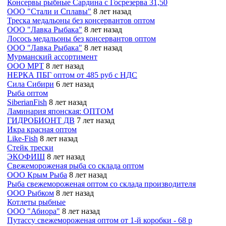
Консервы рыбные Сардина с Госрезерва 31,50
ООО "Стали и Сплавы"
8 лет назад
Треска медальоны без консервантов оптом
ООО "Лавка Рыбака"
8 лет назад
Лосось медальоны без консервантов оптом
ООО "Лавка Рыбака"
8 лет назад
Мурманский ассортимент
ООО МРТ
8 лет назад
НЕРКА ПБГ оптом от 485 руб с НДС
Сила Сибири
6 лет назад
Рыба оптом
SiberianFish
8 лет назад
Ламинария японская: ОПТОМ
ГИДРОБИОНТ ДВ
7 лет назад
Икра красная оптом
Like-Fish
8 лет назад
Стейк трески
ЭКОФИШ
8 лет назад
Свежемороженая рыба со склада оптом
ООО Крым Рыба
8 лет назад
Рыба свежемороженая оптом со склада производителя
ООО Рыбком
8 лет назад
Котлеты рыбные
ООО "Абиора"
8 лет назад
Путассу свежемороженая оптом от 1-й коробки - 68 р