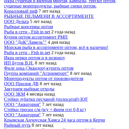
Икра сушеная и вяленая минтая, камбалы, трески оптом,
сушеные морепродукты, рыбные снеки оптом.
Коралловый риф
7 лет назад
РЫБНЫЕ ПЕЛЬМЕНИ В АССОРТИМЕНТЕ
ООО Дельта
5 лет назад
Рыбные консервы оптом
Рыба в сети - Fish in net
2 года назад
Купим оптом ассортимент РМП
ООО "ДоК"Ламель""
4 дня назад
Морская рыба в ассортименте оптом, всё в наличии!
Рыба в сети - Fish in net
2 года назад
Икра нерки оптом и в розницу
ИП Бутов В.Н.
8 лет назад
Филе хека (Эквадор) купить оптом
Группа компаний "Агроимпорт"
8 лет назад
Морепродукты оптом от производителя
ООО Прилив ДВ
8 лет назад
Закупаем рыбные отходы
ООО ЗКМ
4 месяца назад
Стейки зубатки песчаной (полосатой) IQF
ООО "Акватория"
7 лет назад
Стейки трески с/м (в/у + фирм пэт 0,8 кг)
ООО "Акватория"
7 лет назад
Крымская Анчоусная Хамса 24 часа оптом в Керчи
Рыбный путь
8 лет назад