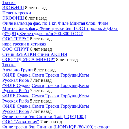
Треска
ЭКОФИШ
8 лет назад
Печень трески
ЭКОФИШ
8 лет назад
Филе кальмара фас. по 1 кг, Филе Минтая блок, Филе
Минтая блок фас., Филе трески б/ш ГОСТ пролож 20,43кг
(3*6,81), Филе судака н/ш 200-300 ГОСТ
ООО "ГЕРА"
8 лет назад
икра трески в ястыках
ООО СПРУТ
8 лет назад
Стейк ЗУБАТКИ синей-АКЦИЯ
ООО "ТД УРСА МИНОР"
8 лет назад
Треска
Антарио Групп
8 лет назад
ФИЛЕ Судака,Семги,Трески,Горбуши,Кеты
Русская Рыба
7 лет назад
ФИЛЕ Судака,Семги,Трески,Горбуши,Кеты
Русская Рыба
7 лет назад
ФИЛЕ Судака,Семги,Трески,Горбуши,Кеты
Русская Рыба
5 лет назад
ФИЛЕ Судака,Семги,Трески,Горбуши,Кеты
Русская Рыба
7 лет назад
Филе трески б/ш Спинки (Loin) IQF (100-)
ООО "Акватория"
7 лет назад
Филе трески б/ш Спинки (LION) IQF (80-100) экспорт