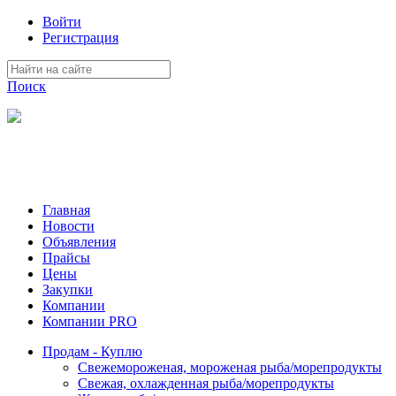
Войти
Регистрация
Поиск
На Портале ServerFish вы сможете найти покупателя или
поставщика, перевозчика, разместить объявление купить
оборудование, узнать новости
Главная
Новости
Объявления
Прайсы
Цены
Закупки
Компании
Компании PRO
Продам - Куплю
Свежемороженая, мороженая рыба/морепродукты
Свежая, охлажденная рыба/морепродукты