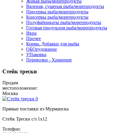
Живая рыба/морепродукты
Вяленая, сушеная рыба/морепродукты
Пресервы рыба/морепродукты
Консервы рыба/морепродукты
Полуфабрикаты рыба/морепродукты
Готовая продукция рыба/морепродукты
Икра
Прочее
Корма. Добавки для рыбы
ОБОрудование
УПаковка
Перевозки - Хранение
Стейк трески
Продам
местоположение:
Москва
Прямые поставки из Мурманска
Стейк Трески с/з 1х12
Телефон: