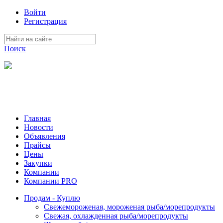
Войти
Регистрация
Поиск
На Портале ServerFish вы сможете найти покупателя или
поставщика, перевозчика, разместить объявление купить
оборудование, узнать новости
Главная
Новости
Объявления
Прайсы
Цены
Закупки
Компании
Компании PRO
Продам - Куплю
Свежемороженая, мороженая рыба/морепродукты
Свежая, охлажденная рыба/морепродукты