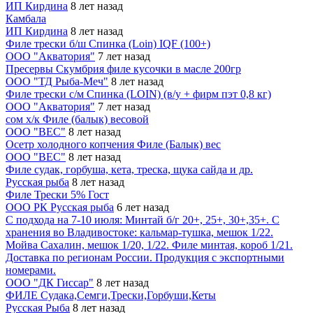
ИП Кирдина
8 лет назад
Камбала
ИП Кирдина
8 лет назад
Филе трески б/ш Спинка (Loin) IQF (100+)
ООО "Акватория"
7 лет назад
Пресервы Скумбрия филе кусочки в масле 200гр
ООО "ТД Рыба-Меч"
8 лет назад
Филе трески с/м Спинка (LOIN) (в/у + фирм пэт 0,8 кг)
ООО "Акватория"
7 лет назад
сом х/к Филе (балык) весовой
ООО "ВЕС"
8 лет назад
Осетр холодного копчения Филе (Балык) вес
ООО "ВЕС"
8 лет назад
Филе судак, горбуша, кета, треска, щука сайда и др.
Русская рыба
8 лет назад
Филе Трески 5% Гост
ООО РК Русская рыба
6 лет назад
С подхода на 7-10 июля: Минтай б/г 20+, 25+, 30+,35+. С
хранения во Владивостоке: кальмар-тушка, мешок 1/22.
Мойва Сахалин, мешок 1/20, 1/22. Филе минтая, короб 1/21.
Доставка по регионам России. Продукция с экспортными
номерами.
ООО "ДК Гиссар"
8 лет назад
ФИЛЕ Судака,Семги,Трески,Горбуши,Кеты
Русская Рыба
8 лет назад