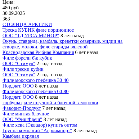
Цена:
480 руб.
30.09.2025
363
СТОЛИЦА АРКТИКИ
Треска КУБИК филе порционное
ООО "ТД УРСА МИНОР"
8 лет назад
Окунь, ставрида, камбала, креветки северные, мидии на
створке, молоки, филе стариды вяленой
Краснодарская Рыбная Компания
6 лет назад
Филе форели б\к кубик
ООО "Стимул"
2 года назад
Филе трески кубик
ООО "Стимул"
2 года назад
Филе морского гребешка 30-40
Нордлат, ООО
8 лет назад
Филе морского гребешка 60-80
Нордлат, ООО
8 лет назад
горбуша филе штучной и блочной заморозки
Фаворит-Продукт
7 лет назад
Филе минтая блочное
ООО "ФишФреш"
8 лет назад
Филе хека (Эквадор) купить оптом
Группа компаний "Агроимпорт"
8 лет назад
Камбала икряная