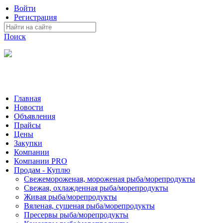
Войти
Регистрация
Поиск
На Портале ServerFish вы сможете найти покупателя или
поставщика, перевозчика, разместить объявление купить
оборудование, узнать новости
Главная
Новости
Объявления
Прайсы
Цены
Закупки
Компании
Компании PRO
Продам - Куплю
Свежемороженая, мороженая рыба/морепродукты
Свежая, охлажденная рыба/морепродукты
Живая рыба/морепродукты
Вяленая, сушеная рыба/морепродукты
Пресервы рыба/морепродукты