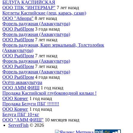
БЕЛУГА КАСПИЙСКАЯ
ООО ТПК "ИНТЕРМАР"
7 лет назад
Котлеты Каспийские (лещ, карась, сазан)
ООО "Абиора"
8 лет назад
Форель радужная (Аквакультура)
ООО РыбПром
3 года назад
Форель радужная (Аквакультура)
ООО РыбПром
7 лет назад
Форель радужная, Карп зеркальный, Толстолобик
(Аквакультура)
ООО РыбПром
7 лет назад
Форель радужная (Аквакультура)
ООО РыбПром
7 лет назад
Форель радужная (Аквакультура)
ООО РыбПром
4 года назад
Осётр аквакультура
ООО АММ ФИШ
1 год назад
Продажа Каспийской глубоководной кильки !
ООО Ковчег
1 год назад
Продажа Белуги ПБГ !!!!!!!!
ООО Ковчег
1 год назад
Белуга ПБГ 10+кг
ООО "АММ ФИШ"
10 месяцев назад
ServerFish
© 2026