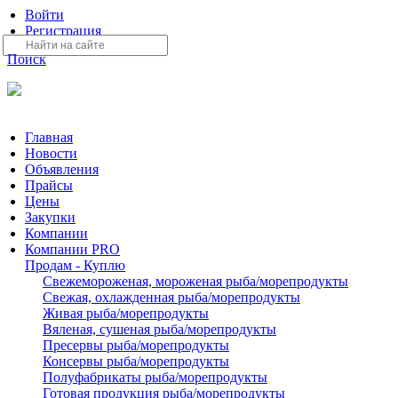
Войти
Регистрация
Поиск
На Портале ServerFish вы сможете найти покупателя или поста
Главная
Новости
Объявления
Прайсы
Цены
Закупки
Компании
Компании PRO
Продам - Куплю
Свежемороженая, мороженая рыба/морепродукты
Свежая, охлажденная рыба/морепродукты
Живая рыба/морепродукты
Вяленая, сушеная рыба/морепродукты
Пресервы рыба/морепродукты
Консервы рыба/морепродукты
Полуфабрикаты рыба/морепродукты
Готовая продукция рыба/морепродукты