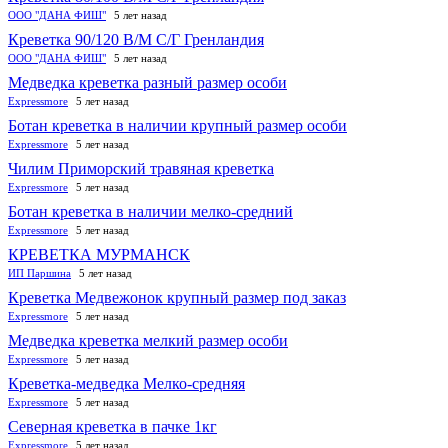
ООО "ДАНА ФИШ"
5 лет назад
Креветка 90/120 В/М С/Г Гренландия
ООО "ДАНА ФИШ"
5 лет назад
Медведка креветка разный размер особи
Expressmore
5 лет назад
Ботан креветка в наличии крупный размер особи
Expressmore
5 лет назад
Чилим Приморский травяная креветка
Expressmore
5 лет назад
Ботан креветка в наличии мелко-средний
Expressmore
5 лет назад
КРЕВЕТКА МУРМАНСК
ИП Паршина
5 лет назад
Креветка Медвежонок крупный размер под заказ
Expressmore
5 лет назад
Медведка креветка мелкий размер особи
Expressmore
5 лет назад
Креветка-медведка Мелко-средняя
Expressmore
5 лет назад
Северная креветка в пачке 1кг
Expressmore
5 лет назад