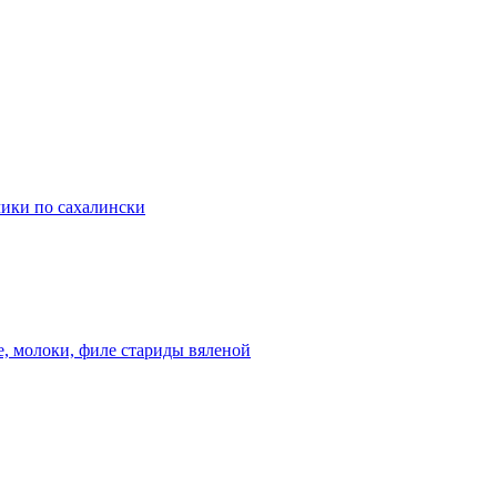
чики по сахалински
е, молоки, филе стариды вяленой