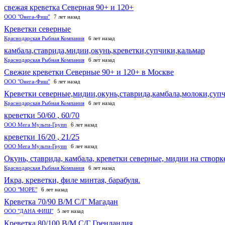
свежая креветка Северная 90+ и 120+
ООО "Онега-Фиш"
7 лет назад
Креветки северные
Краснодарская Рыбная Компания
6 лет назад
камбала,ставрида,мидии,окунь,креветки,супчики,кальмар
Краснодарская Рыбная Компания
6 лет назад
Свежие креветки Северные 90+ и 120+ в Москве
ООО "Онега-Фиш"
6 лет назад
Креветки северные,мидии,окунь,ставрида,камбала,молоки,суп
Краснодарская Рыбная Компания
6 лет назад
креветки 50/60 , 60/70
ООО Мега Мульти-Групп
6 лет назад
креветки 16/20 , 21/25
ООО Мега Мульти-Групп
6 лет назад
Окунь, ставрида, камбала, креветки северные, мидии на створк
Краснодарская Рыбная Компания
6 лет назад
Икра, креветки, филе минтая, барабуля.
ООО "МОРЕ"
6 лет назад
Креветка 70/90 В/М С/Г Магадан
ООО "ДАНА ФИШ"
5 лет назад
Креветка 80/100 В/М С/Г Гренландия