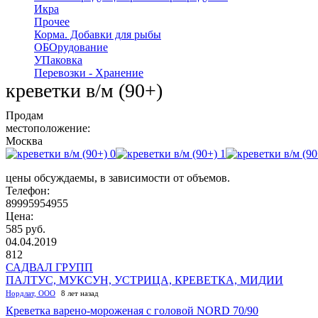
Икра
Прочее
Корма. Добавки для рыбы
ОБОрудование
УПаковка
Перевозки - Хранение
креветки в/м (90+)
Продам
местоположение:
Москва
цены обсуждаемы, в зависимости от объемов.
Телефон:
89995954955
Цена:
585 руб.
04.04.2019
812
САДВАЛ ГРУПП
ПАЛТУС, МУКСУН, УСТРИЦА, КРЕВЕТКА, МИДИИ
Нордлат, ООО
8 лет назад
​Креветка варено-мороженая с головой NORD 70/90