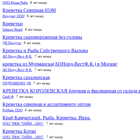
ООО Крым Рыба
8 лет назад
Креветка Северная 65/80
Нордлат, ООО
8 лет назад
Креветки
Salmon Retail
8 лет назад
Креветка сыромороженая без головы
ДВ Продукт
8 лет назад
Креветка и Рыба Собственного Вылова
АО Норд-Вест Ф.К.
7 лет назад
креветка из Мурманска(АОНорд-ВестФ.К.) в Москве
АО Норд-Вест Ф.К.
7 лет назад
Креветка сахалинская
ГИДРОБИОНТ ДВ
7 лет назад
КРЕВЕТКА КОРОЛЕВСКАЯ блочная и фасованная со склада в 
Скай-Ф
7 лет назад
Креветка северная в ассортименте оптом
РоМакс ООО
6 лет назад
Краб Камчатский. Рыба. Креветка. Икра.
ООО "ПКФ "ТАЙМ - 2005"
7 лет назад
Креветка Ботан
ООО "ПКФ "ТАЙМ - 2005"
7 лет назад