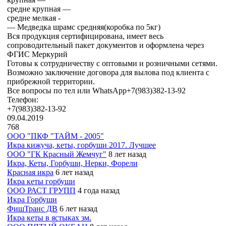
средне крупная —
средне мелкая -
— Медведка шрамс средняя(коробка по 5кг)
Вся продукция сертифицирована, имеет весь
сопроводительный пакет документов и оформлена через
ФГИС Меркурий
Готовы к сотрудничеству с оптовыми и розничными сетями.
Возможно заключение договора для вылова под клиента с
прибрежной территории.
Все вопросы по тел или WhatsApp+7(983)382-13-92
Телефон:
+7(983)382-13-92
09.04.2019
768
ООО "ПКФ "ТАЙМ - 2005"
Икра кижуча, кеты, горбуши 2017. Лучшее
ООО "ГК Красный Жемчуг"
8 лет назад
Икра, Кеты, Горбуши, Нерки, Форели
Красная икра
6 лет назад
Икра кеты горбуши
ООО РАСТ ГРУПП
4 года назад
Икра Горбуши
ФишТранс ДВ
6 лет назад
Икра кеты в ястыках зм.