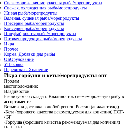
Свежемороженая, мороженая рыба/морепродукты
Свежая, охлажденная рыба/морепродукты
Живая рыба/морепродукты
Вяленая, сушеная рыба/морепродукты
Пресервы рыба/морепродукты
Консервы рыба/морепродукты
Полуфабрикаты рыба/морепродукты
Готовая продукция рыба/морепродукты
Икра
Прочее
Корма. Добавки для рыбы
ОБОрудование
УПаковка
Перевозки - Хранение
Икра горбуши и кеты/морепродукты опт
Продам
местоположение:
Владивосток
Реализуем со склада г. Владивосток свежемороженую рыбу в
ассортименте
Возможна доставка в любой регион России (авиа/авто/жд).
-Кета (хорошего качества рекомендуемая для копчения) ПСГ-
/ БГ
-Горбуша (хорошего качества рекомендуемая для копчения)
ПСГ- / БГ