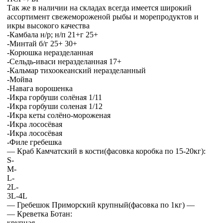
Так же в наличии на складах всегда имеется широкий
ассортимент свежемороженой рыбы и морепродуктов и
икры высокого качества
-Камбала н/р; н/п 21+г 25+
-Минтай б/г 25+ 30+
-Корюшка неразделанная
-Сельдь-иваси неразделанная 17+
-Кальмар тихоокеанский неразделанный
-Мойва
-Навага ворошенка
-Икра горбуши солёная 1/11
-Икра горбуши соленая 1/12
-Икра кеты солёно-мороженая
-Икра лососёвая
-Икра лососёвая
-Филе гребешка
— Краб Камчатский в кости(фасовка коробка по 15-20кг):
S-
M-
L-
2L-
3L-4L
— Гребешок Приморский крупный(фасовка по 1кг) —
— Креветка Ботан:
крупная —