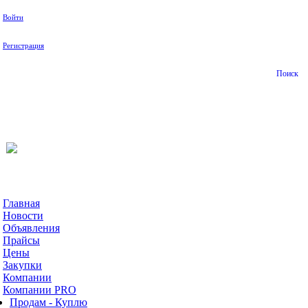
Войти
Регистрация
Поиск
На Портале ServerFish вы сможете найти покупателя или
поставщика, перевозчика, разместить объявление купить
оборудование, узнать новости
Главная
Новости
Объявления
Прайсы
Цены
Закупки
Компании
Компании PRO
Продам - Куплю