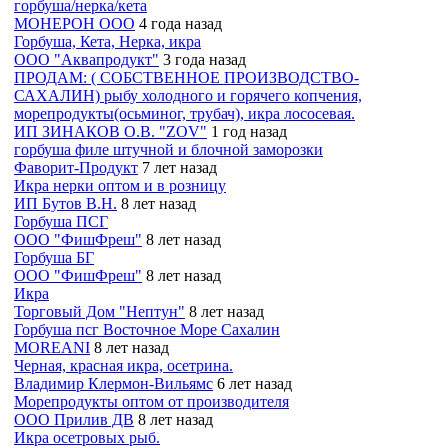
горбуша/нерка/кета
МОНЕРОН ООО
4 года назад
Горбуша, Кета, Нерка, икра
ООО "Аквапродукт"
3 года назад
ПРОДАМ: ( СОБСТВЕННОЕ ПРОИЗВОДСТВО-
САХАЛИН) рыбу холодного и горячего копчения,
морепродукты(осьминог, трубач), икра лососевая.
ИП ЗИНАКОВ О.В. "ZOV"
1 год назад
горбуша филе штучной и блочной заморозки
Фаворит-Продукт
7 лет назад
Икра нерки оптом и в розницу
ИП Бутов В.Н.
8 лет назад
Горбуша ПСГ
ООО "ФишФреш"
8 лет назад
Горбуша БГ
ООО "ФишФреш"
8 лет назад
Икра
Торговый Дом "Нептун"
8 лет назад
Горбуша псг Восточное Море Сахалин
MOREANI
8 лет назад
Черная, красная икра, осетрина.
Владимир Клермон-Вильямс
6 лет назад
Морепродукты оптом от производителя
ООО Прилив ДВ
8 лет назад
Икра осетровых рыб.