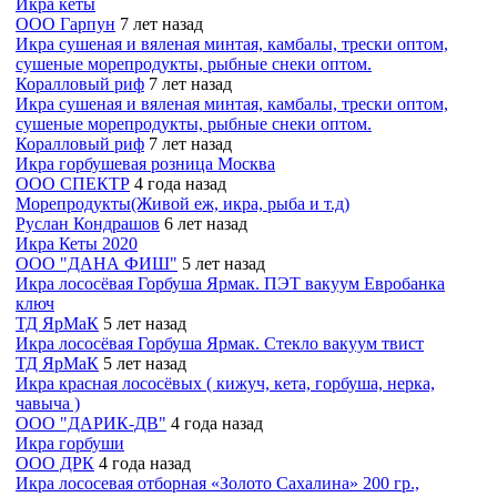
Икра кеты
ООО Гарпун
7 лет назад
Икра сушеная и вяленая минтая, камбалы, трески оптом,
сушеные морепродукты, рыбные снеки оптом.
Коралловый риф
7 лет назад
Икра сушеная и вяленая минтая, камбалы, трески оптом,
сушеные морепродукты, рыбные снеки оптом.
Коралловый риф
7 лет назад
Икра горбушевая розница Москва
ООО СПЕКТР
4 года назад
Морепродукты(Живой еж, икра, рыба и т.д)
Руслан Кондрашов
6 лет назад
Икра Кеты 2020
ООО "ДАНА ФИШ"
5 лет назад
Икра лососёвая Горбуша Ярмак. ПЭТ вакуум Евробанка
ключ
ТД ЯрМаК
5 лет назад
Икра лососёвая Горбуша Ярмак. Стекло вакуум твист
ТД ЯрМаК
5 лет назад
Икра красная лососёвых ( кижуч, кета, горбуша, нерка,
чавыча )
ООО "ДАРИК-ДВ"
4 года назад
Икра горбуши
ООО ДРК
4 года назад
Икра лососевая отборная «Золото Сахалина» 200 гр.,