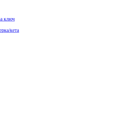
ка ключ
ерка/кета