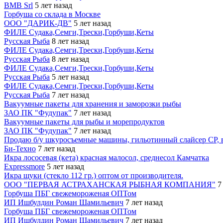
BMB Srl
5 лет назад
Горбуша со склада в Москве
ООО "ДАРИК-ДВ"
5 лет назад
ФИЛЕ Судака,Семги,Трески,Горбуши,Кеты
Русская Рыба
8 лет назад
ФИЛЕ Судака,Семги,Трески,Горбуши,Кеты
Русская Рыба
8 лет назад
ФИЛЕ Судака,Семги,Трески,Горбуши,Кеты
Русская Рыба
5 лет назад
ФИЛЕ Судака,Семги,Трески,Горбуши,Кеты
Русская Рыба
7 лет назад
Вакуумные пакеты для хранения и заморозки рыбы
ЗАО ПК "Фудупак"
7 лет назад
Вакуумные пакеты для рыбы и морепродуктов
ЗАО ПК "Фудупак"
7 лет назад
Продаю б/у шкуросъемные машины, гильотинный слайсер СР, 
Би-Техно
7 лет назад
Икра лососевая (кета) красная малосол, среднесол Камчатка
Expressmore
5 лет назад
Икра щуки (стекло 112 гр.) оптом от производителя.
ООО "ПЕРВАЯ АСТРАХАНСКАЯ РЫБНАЯ КОМПАНИЯ"
7
Горбуша ПБГ свежемороженая ОПТом
ИП Ишбулдин Роман Шамильевич
7 лет назад
Горбуша ПБГ свежемороженая ОПТом
ИП Ишбулдин Роман Шамильевич
7 лет назад