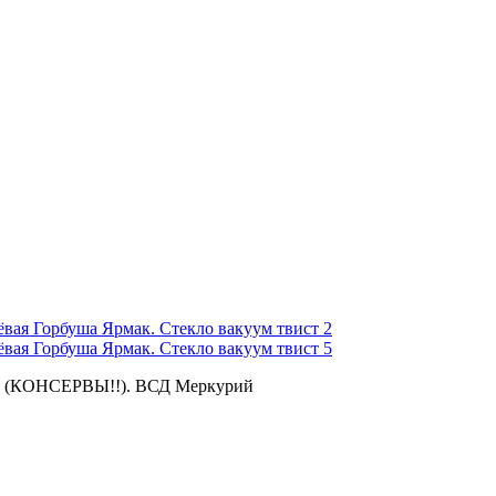
куум (КОНСЕРВЫ!!). ВСД Меркурий