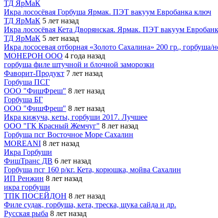
ТД ЯрМаК
Икра лососёвая Горбуша Ярмак. ПЭТ вакуум Евробанка ключ
ТД ЯрМаК
5 лет назад
Икра лососёвая Кета Дворянская. Ярмак. ПЭТ вакуум Евробан
ТД ЯрМаК
5 лет назад
Икра лососевая отборная «Золото Сахалина» 200 гр., горбуша/н
МОНЕРОН ООО
4 года назад
горбуша филе штучной и блочной заморозки
Фаворит-Продукт
7 лет назад
Горбуша ПСГ
ООО "ФишФреш"
8 лет назад
Горбуша БГ
ООО "ФишФреш"
8 лет назад
Икра кижуча, кеты, горбуши 2017. Лучшее
ООО "ГК Красный Жемчуг"
8 лет назад
Горбуша псг Восточное Море Сахалин
MOREANI
8 лет назад
Икра Горбуши
ФишТранс ДВ
6 лет назад
Горбуша псг 160 р/кг. Кета, корюшка, мойва Сахалин
ИП Ренжин
8 лет назад
икра горбуши
ТПК ПОСЕЙДОН
8 лет назад
Филе судак, горбуша, кета, треска, щука сайда и др.
Русская рыба
8 лет назад