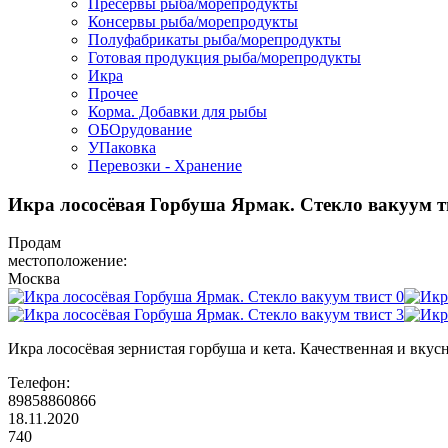
Пресервы рыба/морепродукты
Консервы рыба/морепродукты
Полуфабрикаты рыба/морепродукты
Готовая продукция рыба/морепродукты
Икра
Прочее
Корма. Добавки для рыбы
ОБОрудование
УПаковка
Перевозки - Хранение
Икра лососёвая Горбуша Ярмак. Стекло вакуум т
Продам
местоположение:
Москва
Икра лососёвая зернистая горбуша и кета. Качественная и вку
Телефон:
89858860866
18.11.2020
740