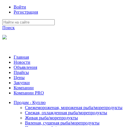
Войти
Регистрация
Поиск
На Портале ServerFish вы сможете найти покупателя или поста
Главная
Новости
Объявления
Прайсы
Цены
Закупки
Компании
Компании PRO
Продам - Куплю
Свежемороженая, мороженая рыба/морепродукты
Свежая, охлажденная рыба/морепродукты
Живая рыба/морепродукты
Вяленая, сушеная рыба/морепродукты