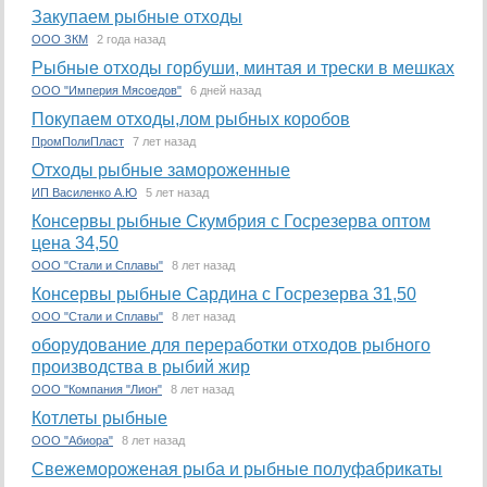
Закупаем рыбные отходы
ООО ЗКМ
2 года назад
Рыбные отходы горбуши, минтая и трески в мешках
ООО "Империя Мясоедов"
6 дней назад
Покупаем отходы,лом рыбных коробов
ПромПолиПласт
7 лет назад
Отходы рыбные замороженные
ИП Василенко А.Ю
5 лет назад
Консервы рыбные Скумбрия с Госрезерва оптом
цена 34,50
ООО "Стали и Сплавы"
8 лет назад
Консервы рыбные Сардина с Госрезерва 31,50
ООО "Стали и Сплавы"
8 лет назад
оборудование для переработки отходов рыбного
производства в рыбий жир
ООО "Компания "Лион"
8 лет назад
Котлеты рыбные
ООО "Абиора"
8 лет назад
Свежемороженая рыба и рыбные полуфабрикаты