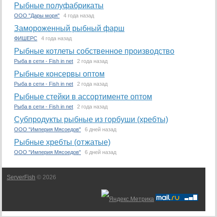
Рыбные полуфабрикаты
ООО "Дары моря"
4 года назад
Замороженный рыбный фарш
ФИШЕРС
4 года назад
Рыбные котлеты собственное производство
Рыба в сети - Fish in net
2 года назад
Рыбные консервы оптом
Рыба в сети - Fish in net
2 года назад
Рыбные стейки в ассортименте оптом
Рыба в сети - Fish in net
2 года назад
Субпродукты рыбные из горбуши (хребты)
ООО "Империя Мясоедов"
6 дней назад
Рыбные хребты (отжатые)
ООО "Империя Мясоедов"
6 дней назад
ServerFish
© 2026