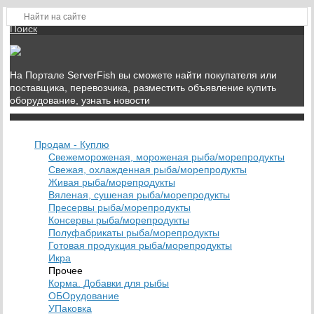
Войти
Регистрация
Поиск
На Портале ServerFish вы сможете найти покупателя или
поставщика, перевозчика, разместить объявление купить
оборудование, узнать новости
Продам - Куплю
Свежемороженая, мороженая рыба/морепродукты
Свежая, охлажденная рыба/морепродукты
Живая рыба/морепродукты
Вяленая, сушеная рыба/морепродукты
Пресервы рыба/морепродукты
Консервы рыба/морепродукты
Полуфабрикаты рыба/морепродукты
Готовая продукция рыба/морепродукты
Икра
Прочее
Корма. Добавки для рыбы
ОБОрудование
УПаковка