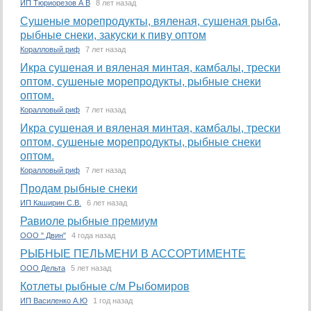
ИП Тюриорезов А В
8 лет назад
Сушеные морепродукты, вяленая, сушеная рыба,
рыбные снеки, закуски к пиву оптом
Коралловый риф
7 лет назад
Икра сушеная и вяленая минтая, камбалы, трески
оптом, сушеные морепродукты, рыбные снеки
оптом.
Коралловый риф
7 лет назад
Икра сушеная и вяленая минтая, камбалы, трески
оптом, сушеные морепродукты, рыбные снеки
оптом.
Коралловый риф
7 лет назад
Продам рыбные снеки
ИП Каширин С.В.
6 лет назад
Равиоле рыбные премиум
ООО " Двин"
4 года назад
РЫБНЫЕ ПЕЛЬМЕНИ В АССОРТИМЕНТЕ
ООО Дельта
5 лет назад
Котлеты рыбные с/м Рыбомиров
ИП Василенко А.Ю
1 год назад