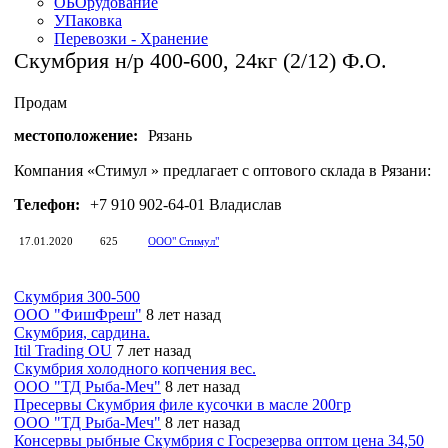
ОБОрудование
УПаковка
Перевозки - Хранение
Скумбрия н/р 400-600, 24кг (2/12) Ф.О.
Продам
местоположение:
Рязань
Компания «Стимул » предлагает с оптового склада в Рязани: Ск
Телефон:
+7 910 902-64-01 Владислав
17.01.2020
625
OOO" Стимул"
Скумбрия 300-500
ООО "ФишФреш"
8 лет назад
Скумбрия, сардина.
Itil Trading OU
7 лет назад
Скумбрия холодного копчения вес.
ООО "ТД Рыба-Меч"
8 лет назад
Пресервы Скумбрия филе кусочки в масле 200гр
ООО "ТД Рыба-Меч"
8 лет назад
Консервы рыбные Скумбрия с Госрезерва оптом цена 34,50