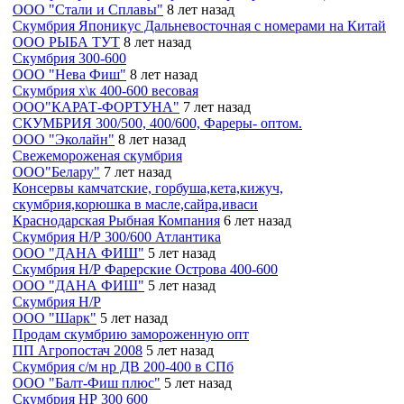
ООО "Стали и Сплавы"
8 лет назад
Скумбрия Японикус Дальневосточная с номерами на Китай
ООО РЫБА ТУТ
8 лет назад
Скумбрия 300-600
ООО "Нева Фиш"
8 лет назад
Скумбрия х\к 400-600 весовая
ООО"КАРАТ-ФОРТУНА"
7 лет назад
СКУМБРИЯ 300/500, 400/600, Фареры- оптом.
ООО "Эколайн"
8 лет назад
Свежемороженая скумбрия
ООО"Белару"
7 лет назад
Консервы камчатские, горбуша,кета,кижуч,
скумбрия,корюшка в масле,сайра,иваси
Краснодарская Рыбная Компания
6 лет назад
Скумбрия Н/Р 300/600 Атлантика
ООО "ДАНА ФИШ"
5 лет назад
Скумбрия Н/Р Фарерские Острова 400-600
ООО "ДАНА ФИШ"
5 лет назад
Скумбрия Н/Р
ООО "Шарк"
5 лет назад
Продам скумбрию замороженную опт
ПП Агропостач 2008
5 лет назад
Скумбрия с/м нр ДВ 200-400 в СПб
ООО "Балт-Фиш плюс"
5 лет назад
Скумбрия НР 300 600