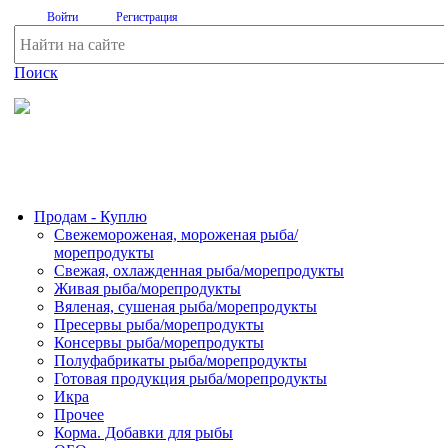
Войти
Регистрация
Поиск
На Портале ServerFish вы сможете найти покупателя или
поставщика, перевозчика, разместить объявление купить
оборудование, узнать новости
Продам - Куплю
Свежемороженая, мороженая рыба/
морепродукты
Свежая, охлажденная рыба/морепродукты
Живая рыба/морепродукты
Вяленая, сушеная рыба/морепродукты
Пресервы рыба/морепродукты
Консервы рыба/морепродукты
Полуфабрикаты рыба/морепродукты
Готовая продукция рыба/морепродукты
Икра
Прочее
Корма. Добавки для рыбы