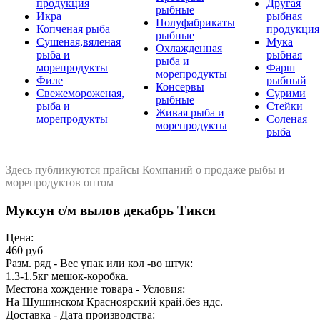
продукция
Другая
рыбные
Икра
рыбная
Полуфабрикаты
Копченая рыба
продукция
рыбные
Сушеная,вяленая
Мука
Охлажденная
рыба и
рыбная
рыба и
морепродукты
Фарш
морепродукты
Филе
рыбный
Консервы
Свежемороженая,
Сурими
рыбные
рыба и
Стейки
Живая рыба и
морепродукты
Соленая
морепродукты
рыба
Здесь публикуются прайсы Компаний о продаже рыбы и
морепродуктов оптом
Муксун с/м вылов декабрь Тикси
Цена:
460 руб
Разм. ряд - Вес упак или кол -во штук:
1.3-1.5кг мешок-коробка.
Местона хождение товара - Условия:
На Шушинском Красноярский край.без ндс.
Доставка - Дата производства: