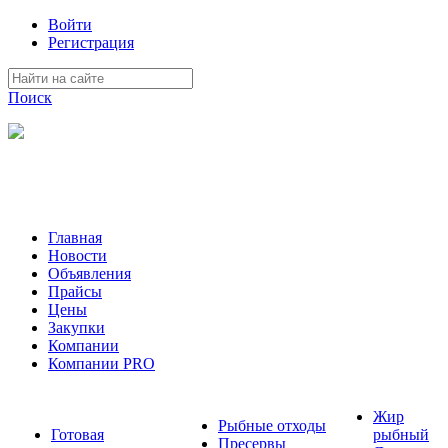
Войти
Регистрация
Поиск
На Портале ServerFish вы сможете найти покупателя или
поставщика, перевозчика, разместить объявление купить
оборудование, узнать новости
Главная
Новости
Объявления
Прайсы
Цены
Закупки
Компании
Компании PRO
Жир
Рыбные отходы
Готовая
рыбный
Пресервы