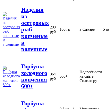
Изделия
из
осетровых
200
рыб
100 гр
в Самаре
5 д
руб
копченые
и
вяленные
Горбуша
холодного
Подробности
364
600+
на сайте
копчения
руб
Солило ру
600+
Горбуша
0,5 кг - 1
Московская