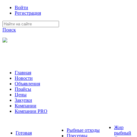
Войти
Регистрация
Поиск
На Портале ServerFish вы сможете найти покупателя или
поставщика, перевозчика, разместить объявление купить
оборудование, узнать новости
Главная
Новости
Объявления
Прайсы
Цены
Закупки
Компании
Компании PRO
Жир
Рыбные отходы
Готовая
рыбный
Пресервы