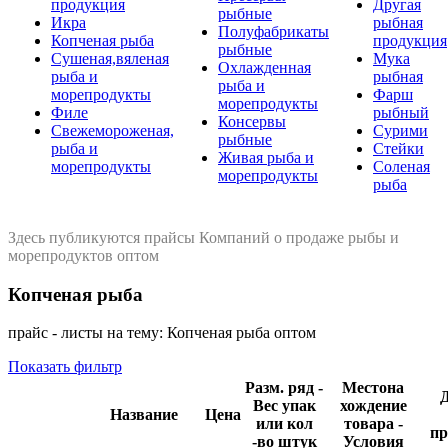
продукция
Другая
рыбные
Икра
рыбная
Полуфабрикаты
Копченая рыба
продукция
рыбные
Сушеная,вяленая
Мука
Охлажденная
рыба и
рыбная
рыба и
морепродукты
Фарш
морепродукты
Филе
рыбный
Консервы
Свежемороженая,
Сурими
рыбные
рыба и
Стейки
Живая рыба и
морепродукты
Соленая
морепродукты
рыба
Здесь публикуются прайсы Компаний о продаже рыбы и
морепродуктов оптом
Копченая рыба
прайс - листы на тему: Копченая рыба оптом
Показать фильтр
Разм. ряд -
Местона
Д
Вес упак
хождение
Название
Цена
или кол
товара -
пр
-во штук
Условия