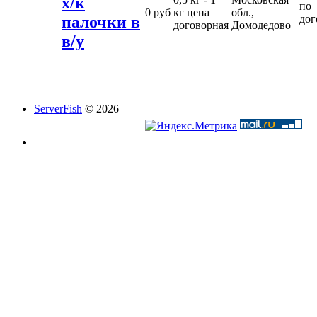
х/к
по
0 руб
кг цена
обл.,
палочки в
дог
договорная
Домодедово
в/у
ServerFish
© 2026