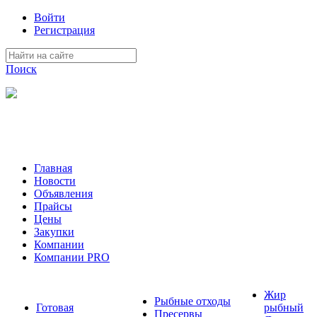
Войти
Регистрация
Поиск
На Портале ServerFish вы сможете найти покупателя или
поставщика, перевозчика, разместить объявление купить
оборудование, узнать новости
Главная
Новости
Объявления
Прайсы
Цены
Закупки
Компании
Компании PRO
Жир
Рыбные отходы
Готовая
рыбный
Пресервы