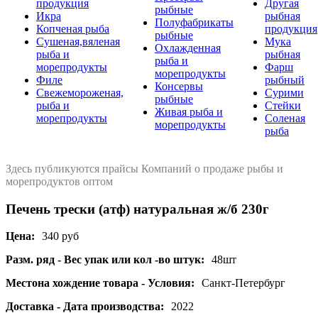
продукция
Другая
рыбные
Икра
рыбная
Полуфабрикаты
Копченая рыба
продукция
рыбные
Сушеная,вяленая
Мука
Охлажденная
рыба и
рыбная
рыба и
морепродукты
Фарш
морепродукты
Филе
рыбный
Консервы
Свежемороженая,
Сурими
рыбные
рыба и
Стейки
Живая рыба и
морепродукты
Соленая
морепродукты
рыба
Здесь публикуются прайсы Компаний о продаже рыбы и
морепродуктов оптом
Печень трески (атф) натуральная ж/б 230г
Цена:
340 руб
Разм. ряд - Вес упак или кол -во штук:
48шт
Местона хождение товара - Условия:
Санкт-Петербург
Доставка - Дата производства:
2022