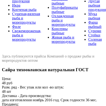
продукция
Другая
рыбные
Икра
рыбная
Полуфабрикаты
Копченая рыба
продукция
рыбные
Сушеная,вяленая
Мука
Охлажденная
рыба и
рыбная
рыба и
морепродукты
Фарш
морепродукты
Филе
рыбный
Консервы
Свежемороженая,
Сурими
рыбные
рыба и
Стейки
Живая рыба и
морепродукты
Соленая
морепродукты
рыба
Здесь публикуются прайсы Компаний о продаже рыбы и
морепродуктов оптом
Сайра тихоокеанская натуральная ГОСТ
Цена:
48 руб
Разм. ряд - Вес упак или кол -во штук:
48 шт
Доставка - Дата производства:
дата изготовления ноябрь 2016 год. Срок годности 36 мес.
Продавец: