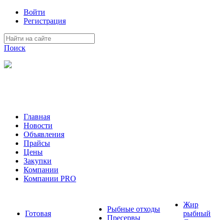
Войти
Регистрация
Поиск
На Портале ServerFish вы сможете найти покупателя или
поставщика, перевозчика, разместить объявление купить
оборудование, узнать новости
Главная
Новости
Объявления
Прайсы
Цены
Закупки
Компании
Компании PRO
Жир
Рыбные отходы
Готовая
рыбный
Пресервы