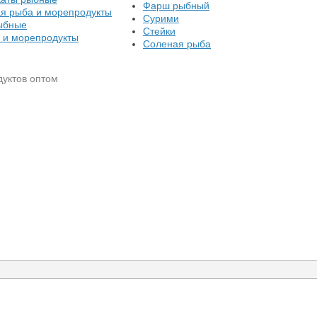
Фарш рыбный
я рыба и морепродукты
Сурими
ыбные
Стейки
 и морепродукты
Соленая рыба
дуктов оптом