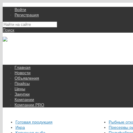
Войти
Регистрация
Поиск
На Портале ServerFish вы сможете найти покупателя или поставщ
Главная
Новости
Объявления
Прайсы
Цены
Закупки
Компании
Компании PRO
Готовая продукция
Рыбные отх
Икра
Пресервы р
Копченая рыба
Полуфабрик