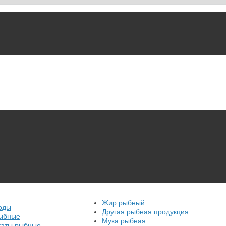
ика, перевозчика, разместить объявление купить оборудование, уз
Жир рыбный
оды
Другая рыбная продукция
ыбные
Мука рыбная
аты рыбные