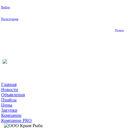
Войти
Регистрация
Поиск
На Портале ServerFish вы сможете найти покупателя или
поставщика, перевозчика, разместить объявление купить
оборудование, узнать новости
Главная
Новости
Объявления
Прайсы
Цены
Закупки
Компании
Компании PRO