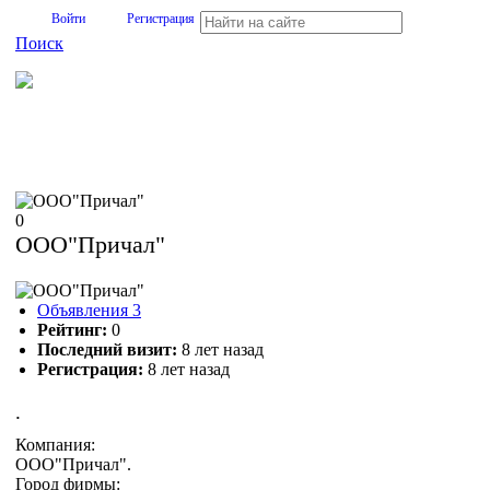
Войти
Регистрация
Поиск
На Портале ServerFish вы сможете найти покупателя или
поставщика, перевозчика, разместить объявление купить
оборудование, узнать новости
0
ООО"Причал"
Объявления
3
Рейтинг:
0
Последний визит:
8 лет назад
Регистрация:
8 лет назад
.
Компания:
ООО"Причал".
Город фирмы: