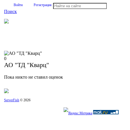
Войти
Регистрация
Поиск
На Портале ServerFish вы сможете найти покупателя или
поставщика, перевозчика, разместить объявление купить
оборудование, узнать новости
0
АО "ТД "Кварц"
Пока никто не ставил оценок
ServerFish
© 2026