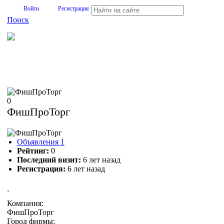
Войти
Регистрация
Поиск
На Портале ServerFish вы сможете найти покупателя или
поставщика, перевозчика, разместить объявление купить
оборудование, узнать новости
0
ФишПроТорг
Объявления
1
Рейтинг:
0
Последний визит:
6 лет назад
Регистрация:
6 лет назад
.
Компания:
ФишПроТорг
Город фирмы: