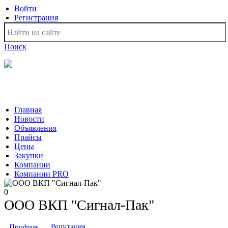
Войти
Регистрация
Поиск
На Портале ServerFish вы сможете найти покупателя или
поставщика, перевозчика, разместить объявление купить
оборудование, узнать новости
Главная
Новости
Объявления
Прайсы
Цены
Закупки
Компании
Компании PRO
0
ООО ВКП "Сигнал-Пак"
Репутация
Профиль