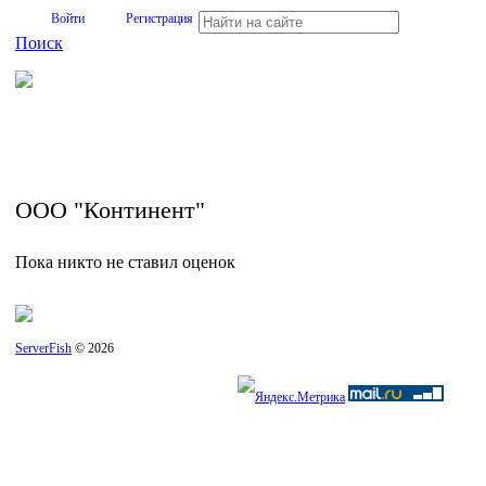
Войти
Регистрация
Поиск
На Портале ServerFish вы сможете найти покупателя или
поставщика, перевозчика, разместить объявление купить
оборудование, узнать новости
ООО "Континент"
Пока никто не ставил оценок
ServerFish
© 2026