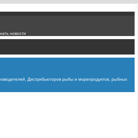
нать новости
зводителей, Дистрибьюторов рыбы и морепродуктов, рыбных