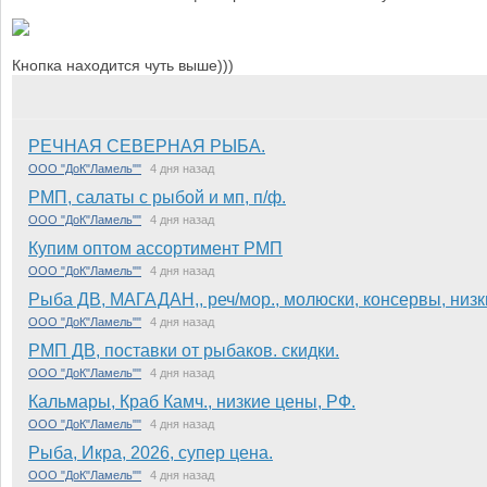
Кнопка находится чуть выше)))
РЕЧНАЯ СЕВЕРНАЯ РЫБА.
ООО "ДоК"Ламель""
4 дня назад
РМП, салаты с рыбой и мп, п/ф.
ООО "ДоК"Ламель""
4 дня назад
Купим оптом ассортимент РМП
ООО "ДоК"Ламель""
4 дня назад
Рыба ДВ, МАГАДАН,, реч/мор., молюски, консервы, низ
ООО "ДоК"Ламель""
4 дня назад
РМП ДВ, поставки от рыбаков. скидки.
ООО "ДоК"Ламель""
4 дня назад
Кальмары, Краб Камч., низкие цены, РФ.
ООО "ДоК"Ламель""
4 дня назад
Рыба, Икра, 2026, супер цена.
ООО "ДоК"Ламель""
4 дня назад