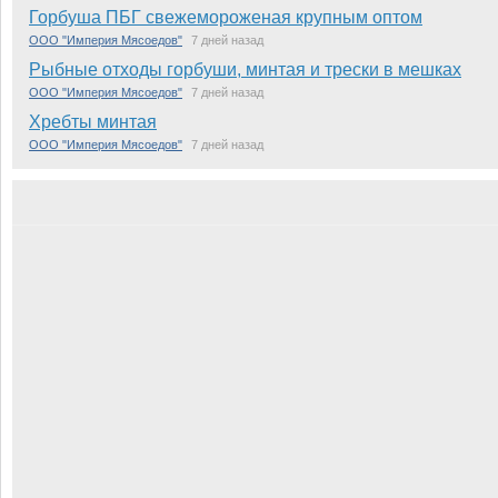
Горбуша ПБГ свежемороженая крупным оптом
ООО "Империя Мясоедов"
7 дней назад
Рыбные отходы горбуши, минтая и трески в мешках
ООО "Империя Мясоедов"
7 дней назад
Хребты минтая
ООО "Империя Мясоедов"
7 дней назад
каталог Компаний
Новые
Онлайн
Рейтинг
Популярные
Администраторы
польз
Компания
Город ф
Выбрат
ВИДЫ ПРОДУКЦИИ:
Оптовая 
Свежемороженая, рыба и морепродукты
Покупа
Охлажденная рыба и морепродукты
Постав
Живая рыба и морепродукты
Готовая продукция
Постав
Сушеная и вяленая рыба и морепродукты
Внешняя то