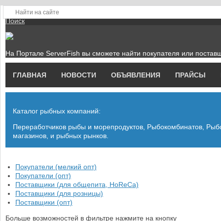
Войти
Регистрация
Поиск
На Портале ServerFish вы сможете найти покупателя или поставщ
ГЛАВНАЯ
НОВОСТИ
ОБЪЯВЛЕНИЯ
ПРАЙСЫ
Каталог рыбных компаний:
Переработчиков рыбы и морепродуктов, Рыбокомбинатов, Ры
магазинов, и рыбных рынков.
Покупатели (мелкий опт)
Покупатели (опт)
Поставщики (для общепита, HoReCa)
Поставщики (для розницы)
Поставщики (опт)
Больше возможностей в фильтре нажмите на кнопку