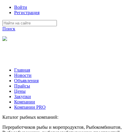
Войти
Регистрация
Поиск
На Портале ServerFish вы сможете найти покупателя или
поставщика, перевозчика, разместить объявление купить
оборудование, узнать новости
Главная
Новости
Объявления
Прайсы
Цены
Закупки
Компании
Компании PRO
Каталог рыбных компаний:
Переработчиков рыбы и морепродуктов, Рыбокомбинатов,