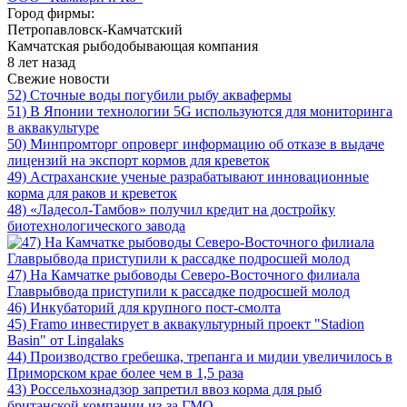
Город фирмы:
Петропавловск-Камчатский
Камчатская рыбодобывающая компания
8 лет назад
Свежие новости
52) Сточные воды погубили рыбу аквафермы
51) В Японии технологии 5G используются для мониторинга
в аквакультуре
50) Минпромторг опроверг информацию об отказе в выдаче
лицензий на экспорт кормов для креветок
49) Астраханские ученые разрабатывают инновационные
корма для раков и креветок
48) «Ладесол-Тамбов» получил кредит на достройку
биотехнологического завода
47) На Камчатке рыбоводы Северо-Восточного филиала
Главрыбвода приступили к рассадке подросшей молод
46) Инкубаторий для крупного пост-смолта
45) Framo инвестирует в аквакультурный проект "Stadion
Basin" от Lingalaks
44) Производство гребешка, трепанга и мидии увеличилось в
Приморском крае более чем в 1,5 раза
43) Россельхознадзор запретил ввоз корма для рыб
британской компании из-за ГМО