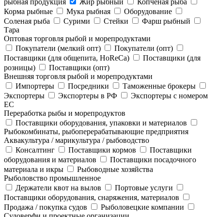
рыбная продукция
Жир рыбный
Копченая рыба
Корма рыбные
Мука рыбная
Оборудование
Соленая рыба
Сурими
Стейки
Фарш рыбный
Тара
Оптовая торговля рыбой и морепродуктами
Покупатели (мелкий опт)
Покупатели (опт)
Поставщики (для общепита, HoReCa)
Поставщики (для
розницы)
Поставщики (опт)
Внешняя торговля рыбой и морепродуктами
Импортеры
Посредники
Таможенные брокеры
Экспортеры
Экспортеры в РФ
Экспортеры с номером
ЕС
Переработка рыбы и морепродуктов
Поставщики оборудования, упаковки и материалов
Рыбокомбинаты, рыбоперерабатывающие предприятия
Аквакультура / марикультура / рыбоводство
Консалтинг
Поставщики кормов
Поставщики
оборудования и материалов
Поставщики посадочного
материала и икры
Рыбоводные хозяйства
Рыболовство промышленное
Держатели квот на вылов
Портовые услуги
Поставщики оборудования, снаряжения, материалов
Продажа / покупка судов
Рыболовецкие компании
Судоверфи и проектные организации