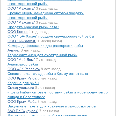
свежемороженой рыбы.
ООО "Максима"
3 года назад
Срочно! Ищем менеджера оптовой продажи
свежемороженой рыбы.
ООО "Максима"
3 года назад
Продажа Красной рыбы Кета !
ООО Ковчег
1 год назад
ООО " БА-Факел" продаже свежемороженой рыбы
ООО "АБ-Факел"
1 месяц назад
Камера дефростации для разморозки рыбы
Альянс
8 лет назад
Термоконтейнер для охлажденной рыбы
ООО "Мой Дом"
7 лет назад
Анализатор рыбы
ООО «ЛК Респект»
8 лет назад
Севастополь - склад рыбы в Крыму опт от пака
ООО Крым Рыба
8 лет назад
Корзина для рыбы
Склад-упаковка
8 лет назад
«Крым Рыба» оптовые поставки рыбы и морепродуктов со
склада в Севастополе
ООО Крым Рыба
8 лет назад
Вакуумные пакеты для хранения и заморозки рыбы
ЗАО ПК "Фудупак"
7 лет назад
Вакуумные пакеты для рыбы и морепродуктов