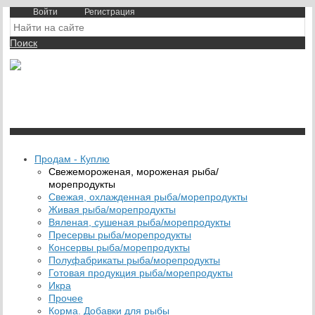
Войти
Регистрация
Поиск
На Портале ServerFish вы сможете найти покупателя или
поставщика, перевозчика, разместить объявление купить
оборудование, узнать новости
Продам - Куплю
Свежемороженая, мороженая рыба/
морепродукты
Свежая, охлажденная рыба/морепродукты
Живая рыба/морепродукты
Вяленая, сушеная рыба/морепродукты
Пресервы рыба/морепродукты
Консервы рыба/морепродукты
Полуфабрикаты рыба/морепродукты
Готовая продукция рыба/морепродукты
Икра
Прочее
Корма. Добавки для рыбы