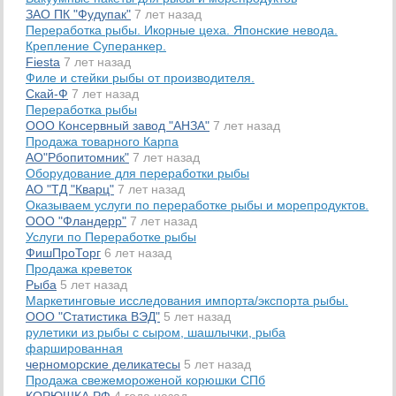
ЗАО ПК "Фудупак"
7 лет назад
Переработка рыбы. Икорные цеха. Японские невода.
Крепление Суперанкер.
Fiesta
7 лет назад
Филе и стейки рыбы от производителя.
Скай-Ф
7 лет назад
Переработка рыбы
ООО Консервный завод "АНЗА"
7 лет назад
Продажа товарного Карпа
АО"Рбопитомник"
7 лет назад
Оборудование для переработки рыбы
АО "ТД "Кварц"
7 лет назад
Оказываем услуги по переработке рыбы и морепродуктов.
ООО "Фландерр"
7 лет назад
Услуги по Переработке рыбы
ФишПроТорг
6 лет назад
Продажа креветок
Рыба
5 лет назад
Маркетинговые исследования импорта/экспорта рыбы.
ООО "Статистика ВЭД"
5 лет назад
рулетики из рыбы с сыром, шашлычки, рыба
фаршированная
черноморские деликатесы
5 лет назад
​Продажа свежемороженой корюшки СПб