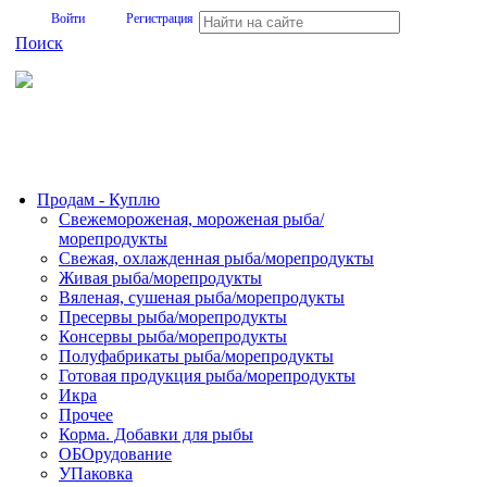
Войти
Регистрация
Поиск
На Портале ServerFish вы сможете найти покупателя или
поставщика, перевозчика, разместить объявление купить
оборудование, узнать новости
Продам - Куплю
Свежемороженая, мороженая рыба/
морепродукты
Свежая, охлажденная рыба/морепродукты
Живая рыба/морепродукты
Вяленая, сушеная рыба/морепродукты
Пресервы рыба/морепродукты
Консервы рыба/морепродукты
Полуфабрикаты рыба/морепродукты
Готовая продукция рыба/морепродукты
Икра
Прочее
Корма. Добавки для рыбы
ОБОрудование
УПаковка