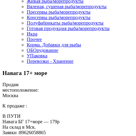
Живая рыба/морепродукты
Вяленая, сушеная рыба/морепродукты
Пресервы рыба/морепродукты
Консервы рыба/морепродукты
Полуфабрикаты рыба/морепродукты
Готовая продукция рыба/морепродукты
Икра
Прочее
Корма. Добавки для рыбы
ОБОрудование
УПаковка
Перевозки - Хранение
Навага 17+ море
Продам
местоположение:
Москва
К продаже :
В ПУТИ
Навага БГ 17+море — 179р
На склад в Мск.
Заявки :89626058865