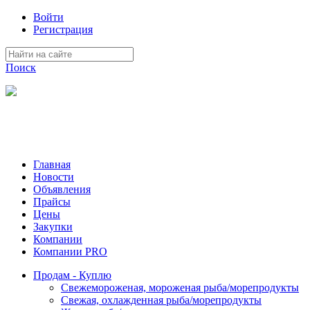
Войти
Регистрация
Поиск
На Портале ServerFish вы сможете найти покупателя или
поставщика, перевозчика, разместить объявление купить
оборудование, узнать новости
Главная
Новости
Объявления
Прайсы
Цены
Закупки
Компании
Компании PRO
Продам - Куплю
Свежемороженая, мороженая рыба/морепродукты
Свежая, охлажденная рыба/морепродукты