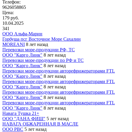
Телефон:
9626058865
Цена:
179 руб.
10.04.2025
341
ООО Альфа-Марин
Горбуша псг Восточное Море Сахалин
MOREANI
8 лет назад
Перевозки море-продукции РФ, ТС
ООО "Карго Линк"
8 лет назад
Перевозки море-продукции по РФ и ТС
ООО "Карго Линк"
8 лет назад
Перевозки море-продукции авторефрижераторами FTL
ООО "Карго Линк"
8 лет назад
Перевозки море-продукции авторефрижераторами FTL
ООО "Карго Линк"
8 лет назад
Перевозки море-продукции авторефрижераторами FTL
ООО "Карго Линк"
8 лет назад
Перевозки море-продукции авторефрижераторами FTL
ООО "Карго Линк"
8 лет назад
Навага Тушка 21+
ООО "ДАНА ФИШ"
5 лет назад
НАВАГА ОБЖАРЕННАЯ В МАСЛЕ
ООО РВС
5 лет назад