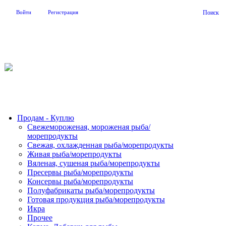
Войти
Регистрация
Поиск
На Портале ServerFish вы сможете найти покупателя или
поставщика, перевозчика, разместить объявление купить
оборудование, узнать новости
Продам - Куплю
Свежемороженая, мороженая рыба/
морепродукты
Свежая, охлажденная рыба/морепродукты
Живая рыба/морепродукты
Вяленая, сушеная рыба/морепродукты
Пресервы рыба/морепродукты
Консервы рыба/морепродукты
Полуфабрикаты рыба/морепродукты
Готовая продукция рыба/морепродукты
Икра
Прочее