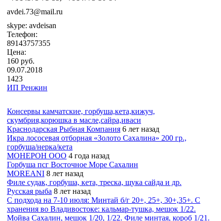
avdei.73@mail.ru
skype: avdeisan
Телефон:
89143757355
Цена:
160 руб.
09.07.2018
1423
ИП Ренжин
Консервы камчатские, горбуша,кета,кижуч,
скумбрия,корюшка в масле,сайра,иваси
Краснодарская Рыбная Компания
6 лет назад
Икра лососевая отборная «Золото Сахалина» 200 гр.,
горбуша/нерка/кета
МОНЕРОН ООО
4 года назад
Горбуша псг Восточное Море Сахалин
MOREANI
8 лет назад
Филе судак, горбуша, кета, треска, щука сайда и др.
Русская рыба
8 лет назад
С подхода на 7-10 июля: Минтай б/г 20+, 25+, 30+,35+. С
хранения во Владивостоке: кальмар-тушка, мешок 1/22.
Мойва Сахалин, мешок 1/20, 1/22. Филе минтая, короб 1/21.