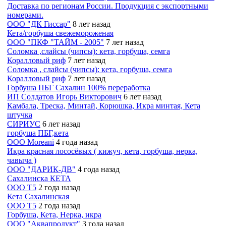
Доставка по регионам России. Продукция с экспортными
номерами.
ООО "ДК Гиссар"
8 лет назад
Кета/горбуша свежемороженая
ООО "ПКФ "ТАЙМ - 2005"
7 лет назад
Соломка ,слайсы (чипсы): кета, горбуша, семга
Коралловый риф
7 лет назад
Соломка , слайсы (чипсы): кета, горбуша, семга
Коралловый риф
7 лет назад
Горбуша ПБГ Сахалин 100% переработка
ИП Солдатов Игорь Викторович
6 лет назад
Камбала, Треска, Минтай, Корюшка, Икра минтая, Кета
штучка
СИРИУС
6 лет назад
горбуша ПБГ,кета
OOO Moreani
4 года назад
Икра красная лососёвых ( кижуч, кета, горбуша, нерка,
чавыча )
ООО "ДАРИК-ДВ"
4 года назад
Сахалинска КЕТА
ООО Т5
2 года назад
Кета Сахалинская
ООО Т5
2 года назад
Горбуша, Кета, Нерка, икра
ООО "Аквапродукт"
3 года назад