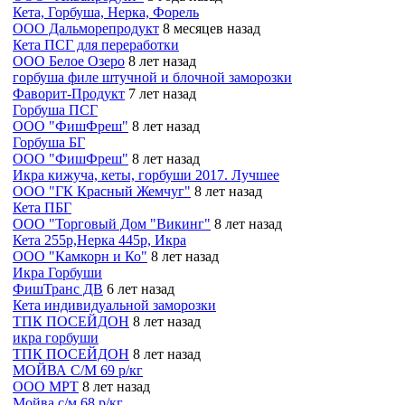
Кета, Горбуша, Нерка, Форель
ООО Дальморепродукт
8 месяцев назад
Кета ПСГ для переработки
ООО Белое Озеро
8 лет назад
горбуша филе штучной и блочной заморозки
Фаворит-Продукт
7 лет назад
Горбуша ПСГ
ООО "ФишФреш"
8 лет назад
Горбуша БГ
ООО "ФишФреш"
8 лет назад
Икра кижуча, кеты, горбуши 2017. Лучшее
ООО "ГК Красный Жемчуг"
8 лет назад
Кета ПБГ
ООО "Торговый Дом "Викинг"
8 лет назад
Кета 255р,Нерка 445р, Икра
ООО "Камкорн и Ко"
8 лет назад
Икра Горбуши
ФишТранс ДВ
6 лет назад
Кета индивидуальной заморозки
ТПК ПОСЕЙДОН
8 лет назад
икра горбуши
ТПК ПОСЕЙДОН
8 лет назад
МОЙВА С/М 69 р/кг
ООО МРТ
8 лет назад
Мойва с/м 68 р/кг