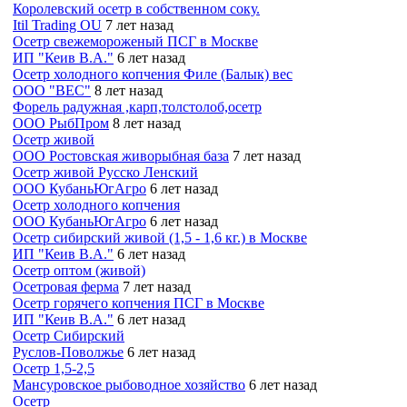
Королевский осетр в собственном соку.
Itil Trading OU
7 лет назад
Осетр свежемороженый ПСГ в Москве
ИП "Кеив В.А."
6 лет назад
Осетр холодного копчения Филе (Балык) вес
ООО "ВЕС"
8 лет назад
Форель радужная ,карп,толстолоб,осетр
ООО РыбПром
8 лет назад
Осетр живой
ООО Ростовская живорыбная база
7 лет назад
Осетр живой Русско Ленский
ООО КубаньЮгАгро
6 лет назад
Осетр холодного копчения
ООО КубаньЮгАгро
6 лет назад
Осетр сибирский живой (1,5 - 1,6 кг.) в Москве
ИП "Кеив В.А."
6 лет назад
Осетр оптом (живой)
Осетровая ферма
7 лет назад
Осетр горячего копчения ПСГ в Москве
ИП "Кеив В.А."
6 лет назад
Осетр Сибирский
Руслов-Поволжье
6 лет назад
Осетр 1,5-2,5
Мансуровское рыбоводное хозяйство
6 лет назад
Осетр