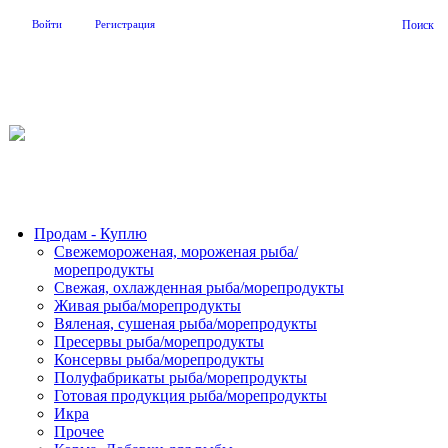
Войти
Регистрация
Поиск
На Портале ServerFish вы сможете найти покупателя или
поставщика, перевозчика, разместить объявление купить
оборудование, узнать новости
Продам - Куплю
Свежемороженая, мороженая рыба/
морепродукты
Свежая, охлажденная рыба/морепродукты
Живая рыба/морепродукты
Вяленая, сушеная рыба/морепродукты
Пресервы рыба/морепродукты
Консервы рыба/морепродукты
Полуфабрикаты рыба/морепродукты
Готовая продукция рыба/морепродукты
Икра
Прочее