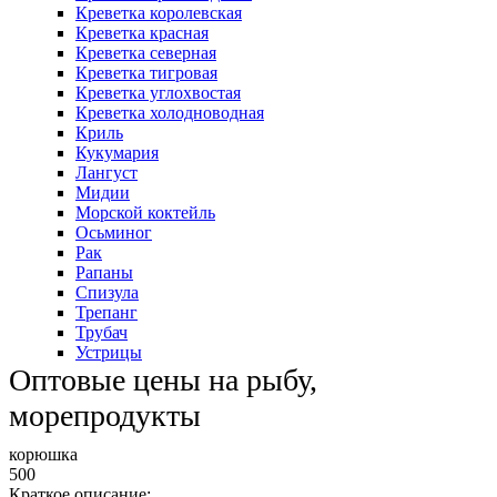
Креветка королевская
Креветка красная
Креветка северная
Креветка тигровая
Креветка углохвостая
Креветка холодноводная
Криль
Кукумария
Лангуст
Мидии
Морской коктейль
Осьминог
Рак
Рапаны
Спизула
Трепанг
Трубач
Устрицы
Оптовые цены на рыбу,
морепродукты
корюшка
500
Краткое описание: