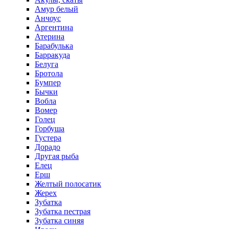
Амур белый
Анчоус
Аргентина
Атерина
Барабулька
Барракуда
Белуга
Бротола
Бумпер
Бычки
Вобла
Вомер
Голец
Горбуша
Густера
Дорадо
Другая рыба
Елец
Ерш
Желтый полосатик
Жерех
Зубатка
Зубатка пестрая
Зубатка синяя