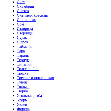
Скат
Скумбрия
Снеток
Снэппер, красный
Солнечник
Сом
Ставрида
Стерлядь
Судак
Сырок
Таймень
Тара
Тарань
Терпуг
Тилапия
Толстолобик
Треска
Треска тихоокеанская
Тунец
Тюлька
Тюрбо
Угольная рыба
Угорь
Уклея
Форель