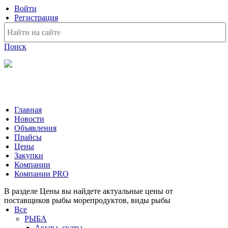
Войти
Регистрация
Поиск
На Портале ServerFish вы сможете найти покупателя или
поставщика, перевозчика, разместить объявление купить
оборудование, узнать новости
Главная
Новости
Объявления
Прайсы
Цены
Закупки
Компании
Компании PRO
В разделе Цены вы найдете актуальные цены от
поставщиков рыбы морепродуктов, виды рыбы
Все
РЫБА
Акулы, скаты