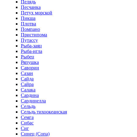
Пелядь
Песчанка
Петух морской
Пикша
Плотва
Помпано
Пристипома
Путассу
Рыба-заяц
Рыба-игла
Рыбец
Ряпушка
Саворин
Сазан
Сайда
Сайра
Салака
Сардина
Сардинелла
Сельдь
Сельдь тихоокеанская
Семга
Сибас
Сиг
Синец (Сопа)