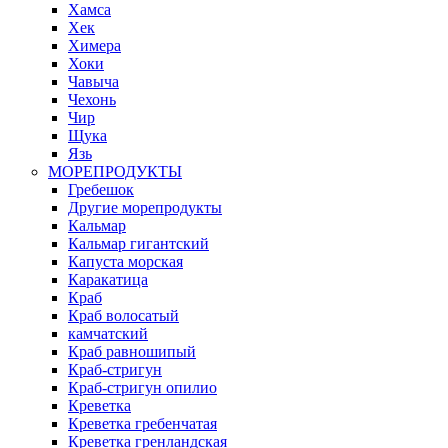
Хамса
Хек
Химера
Хоки
Чавыча
Чехонь
Чир
Щука
Язь
МОРЕПРОДУКТЫ
Гребешок
Другие морепродукты
Кальмар
Кальмар гигантский
Капуста морская
Каракатица
Краб
Краб волосатый
камчатский
Краб равношипый
Краб-стригун
Краб-стригун опилио
Креветка
Креветка гребенчатая
Креветка гренландская