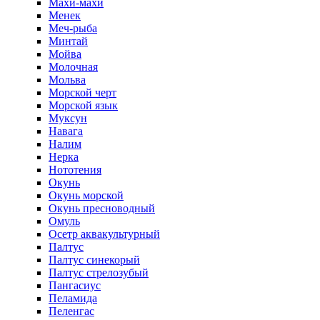
Махи-махи
Менек
Меч-рыба
Минтай
Мойва
Молочная
Мольва
Морской черт
Морской язык
Муксун
Навага
Налим
Нерка
Нототения
Окунь
Окунь морской
Окунь пресноводный
Омуль
Осетр аквакультурный
Палтус
Палтус синекорый
Палтус стрелозубый
Пангасиус
Пеламида
Пеленгас