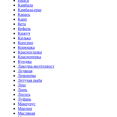
Иваси
Камбала
Камбала-ерш
Карась
Карп
Кета
Кефаль
Кижуч
Килька
Конгрио
Корюшка
Красноглазка
Красноперка
Кунджа
Лакедра-желтохвост
Ледяная
Лемонема
Летучая рыба
Лещ
Линь
Лосось
Луфарь
Макрурус
Марлин
Масляная